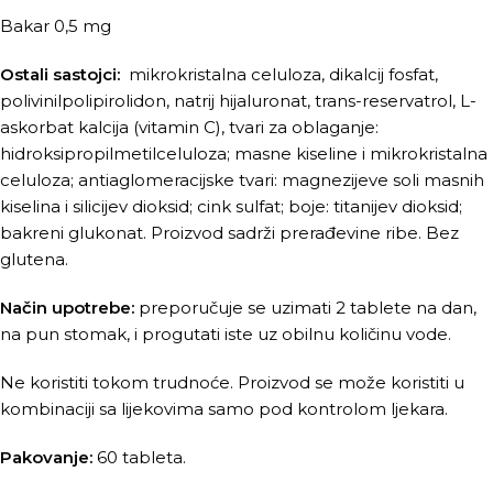
Bakar 0,5 mg
Ostali sastojci:
mikrokristalna celuloza, dikalcij fosfat,
polivinilpolipirolidon, natrij hijaluronat, trans-reservatrol, L-
askorbat kalcija (vitamin C), tvari za oblaganje:
hidroksipropilmetilceluloza; masne kiseline i mikrokristalna
celuloza; antiaglomeracijske tvari: magnezijeve soli masnih
kiselina i silicijev dioksid; cink sulfat; boje: titanijev dioksid;
bakreni glukonat. Proizvod sadrži prerađevine ribe. Bez
glutena.
Način upotrebe:
preporučuje se uzimati 2 tablete na dan,
na pun stomak, i progutati iste uz obilnu količinu vode.
Ne koristiti tokom trudnoće. Proizvod se može koristiti u
kombinaciji sa lijekovima samo pod kontrolom ljekara.
Pakovanje:
60 tableta.