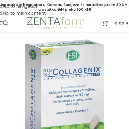
Isporuka je besplatna u Kantonu Sarajevo za narudžbe preko 50 KM,
Skip to navigation
u ostatku BiH preko 100 KM!
Skip to main content
0,00
K