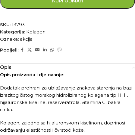
KUPI ODMAH
SKU:
13793
Kategorija:
Kolagen
Oznaka:
akcija
Podijeli:
Opis
Opis proizvoda i djelovanje:
Dodatak prehrani za ublažavanje znakova starenja na bazi
izrazitog čistog morskog hidroliziranog kolagena tip I i III,
hijaluronske kiseline, reserveratrola, vitamina C, bakra i
cinka.
Kolagen, zajedno sa hijaluronskom kiselinom, doprinosi
održavanju elastičnosti i čvrstoći kože.