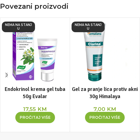
Povezani proizvodi
NEMA NA STANJ
NEMA NA STANJ
U
U
Endokrinol krema gel tuba
Gel za pranje lica protiv akni
50g Evalar
30g Himalaya
17,55
KM
7,00
KM
PROČITAJ VIŠE
PROČITAJ VIŠE