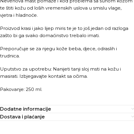
Nevenova mast pomaže i kod problema sa suhom kožom
te štiti kožu od loših vremenskih uslova u smislu vlage,
vjetra i hladnoće.
Proizvod krasi i jako lijep miris te je to još jedan od razloga
zašto bi ga svako domaćinstvo trebalo imati.
Preporučuje se za njegu kože beba, djece, odraslih i
trudnica.
Uputstvo za upotrebu: Nanijeti tanji sloj msti na kožu i
masirati. Izbjegavajte kontakt sa očima.
Pakovanje: 250 ml.
Dodatne informacije
Dostava i plaćanje