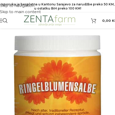
Isporuka je besplatna u Kantonu Sarajevo za narudžbe preko 50 KM,
Skip to navigation
u ostatku BiH preko 100 KM!
Skip to main content
0,00
K