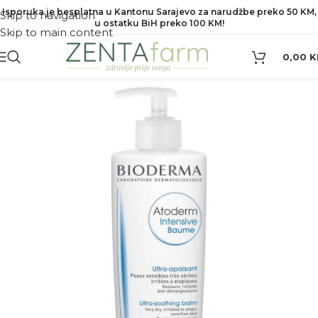
Isporuka je besplatna u Kantonu Sarajevo za narudžbe preko 50 KM,
Skip to navigation
u ostatku BiH preko 100 KM!
Skip to main content
0,00
K