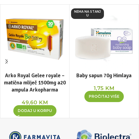
NEMA NA STANJ
U
Arko Royal Gelee royale –
Baby sapun 70g Himlaya
matična mliječ 1500mg a20
1,75
KM
ampula Arkopharma
PROČITAJ VIŠE
49,60
KM
DODAJ U KORPU