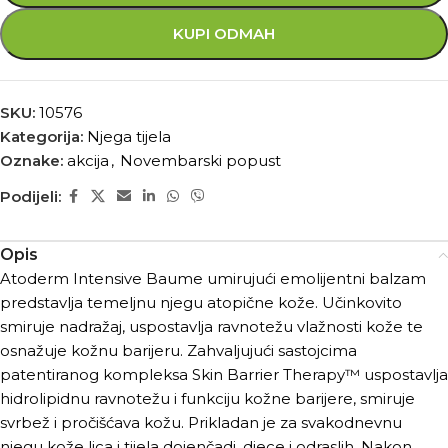
KUPI ODMAH
SKU:
10576
Kategorija:
Njega tijela
Oznake:
akcija
,
Novembarski popust
Podijeli:
Opis
Atoderm Intensive Baume umirujući emolijentni balzam
predstavlja temeljnu njegu atopične kože. Učinkovito
smiruje nadražaj, uspostavlja ravnotežu vlažnosti kože te
osnažuje kožnu barijeru. Zahvaljujući sastojcima
patentiranog kompleksa Skin Barrier Therapy™ uspostavlja
hidrolipidnu ravnotežu i funkciju kožne barijere, smiruje
svrbež i pročišćava kožu. Prikladan je za svakodnevnu
njegu kože lica i tijela dojenčadi, djece i odraslih. Nakon