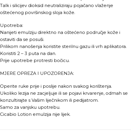
Talk i silicijev dioksid neutraliziraju pojačano vlaženje
oštećenog površinskog sloja kože.
Upotreba:
Nanijeti emulziju direktno na oštećeno područje kože i
ostaviti da se posuši.
Prilikom nanošenja koristite sterilnu gazu ili vrh aplikatora.
Koristiti 2 – 3 puta na dan.
Prije upotrebe protresti bočicu.
MJERE OPREZA I UPOZORENJA:
Operite ruke prije i poslije nakon svakog korištenja.
Ukoliko lezija ne zacjeljuje ili se pojavi krvarenje, odmah se
konzultirajte s Vašim liječnikom ili pedijatrom.
Samo za vanjsku upotrebu.
Cicabio Lotion emulzija nije lijek.