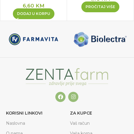
6,60
KM
PROČITAJ VIŠE
DODAJ U KORPU
KORISNI LINKOVI
ZA KUPCE
Naslovna
Vaš račun
O nama
Vaša korpa