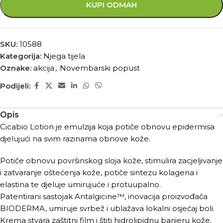
KUPI ODMAH
SKU:
10588
Kategorija:
Njega tijela
Oznake:
akcija
,
Novembarski popust
Podijeli:
Opis
Cicabio Lotion je emulzija koja potiče obnovu epidermisa
djelujući na svim razinama obnove kože.
Potiče obnovu površinskog sloja kože, stimulira zacjeljivanje
i zatvaranje oštećenja kože, potiče sintezu kolagena i
elastina te djeluje umirujuće i protuupalno.
Patentirani sastojak Antalgicine™, inovacija proizvođača
BIODERMA, umiruje svrbež i ublažava lokalni osjećaj boli.
Krema stvara zaštitni film i štiti hidrolipidnu barijeru kože.