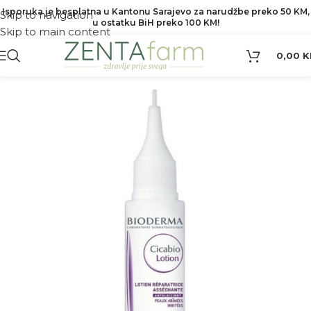
Isporuka je besplatna u Kantonu Sarajevo za narudžbe preko 50 KM,
Skip to navigation
u ostatku BiH preko 100 KM!
Skip to main content
0,00
K