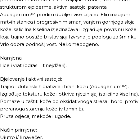
strukturom epiderme, aktivni sastojci patenta
Aquagénium™ prodiru dublje i više ciljano. Eliminacijom
mrtvih stanica i progresivnim smanjivanjem gornjega sloja
kože, salicilna kiselina izjednačava i izglađuje površinu kože
koja trajno postiže blistav sjaj. Izvrsna je podloga za šminku.
Vrlo dobra podnošljivost. Nekomedogeno.
Namjena:
Lice i vrat (odrasli i tinejdžeri).
Djelovanje i aktivni sastojci:
Trajno i dubinski hidratizira i hrani kožu (Aquagenium™).
Izglađuje teksturu kože i otkriva njezin sjaj (salicilna kiselina).
Pomaže u zaštiti kože od oksidativnoga stresa i borbi protiv
preranoga starenja kože (vitamin E).
Pruža osjećaj mekoće i ugode.
Način primjene:
Ujutro i/ili navečer.