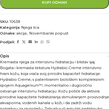
KUPI ODMAH
SKU:
10638
Kategorija:
Njega lica
Oznake:
akcija
,
Novembarski popust
Podijeli:
Opis
Kremasta njega za intenzivnu hidrataciju i blistav sjaj.
Bogata i kremasta tekstura Hydrabio Creme intenzivno
hrani kožu, koja vraća svoj prirodni kapacitet hidratacije.
Hydrabio Creme, s patentiranim biološkim kompleksnim
spojem Aquagenium™, momentalno i dugoročno
ostvaruje intenzivnu hidrataciju. Kožu potiče da aktivira
prirodne kapacitete hidratiziranja stimuliranjem proizvodnje
akvaporina, vodenih kanala u koži, i da zadrži vodu
potrebnu za ravnotežu. Zahvaljujući emulziji nadahnutoj