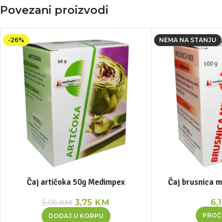
Povezani proizvodi
-26%
NEMA NA STANJU
Čaj artičoka 50g Medimpex
Čaj brusnica 
3,75
KM
6,
5,05
KM
PROČI
DODAJ U KORPU