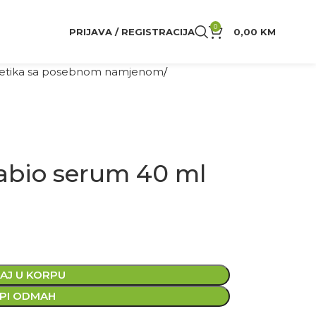
0
PRIJAVA / REGISTRACIJA
0,00
KM
tika sa posebnom namjenom
abio serum 40 ml
AJ U KORPU
PI ODMAH