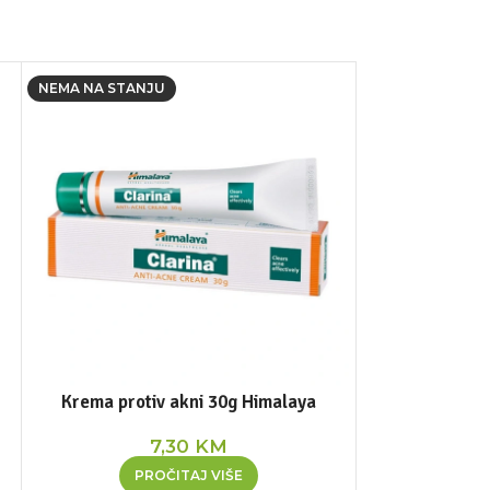
NEMA NA STANJU
Krema protiv akni 30g Himalaya
Maska za lic
7,30
KM
PROČITAJ VIŠE
DOD