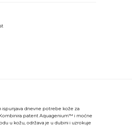
st
m ispunjava dnevne potrebe kože za
e. Kombinira patent Aquagenium™ i moćne
vodu u kožu, održava je u dubini i uzrokuje