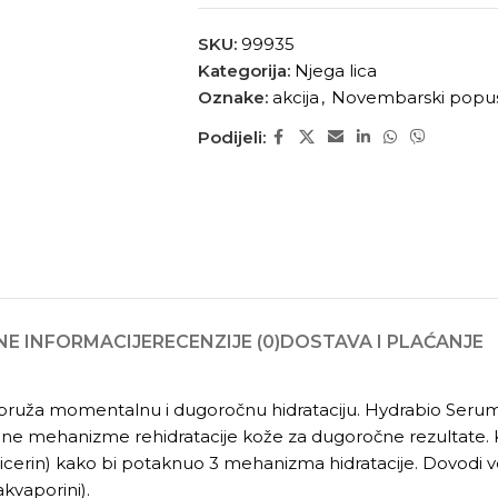
SKU:
99935
Kategorija:
Njega lica
Oznake:
akcija
,
Novembarski popu
Podijeli:
E INFORMACIJE
RECENZIJE (0)
DOSTAVA I PLAĆANJE
 pruža momentalnu i dugoročnu hidrataciju. Hydrabio Seru
dne mehanizme rehidratacije kože za dugoročne rezultat
 i glicerin) kako bi potaknuo 3 mehanizma hidratacije. Dovodi 
akvaporini).