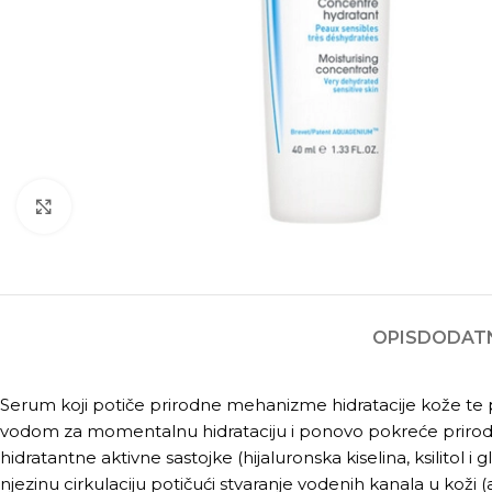
Kliknite za povećanje
OPIS
DODATN
Serum koji potiče prirodne mehanizme hidratacije kože te
vodom za momentalnu hidrataciju i ponovo pokreće priro
hidratantne aktivne sastojke (hijaluronska kiselina, ksilitol
njezinu cirkulaciju potičući stvaranje vodenih kanala u koži (