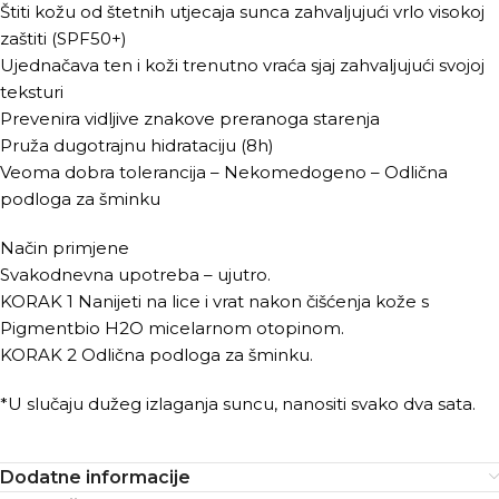
Štiti kožu od štetnih utjecaja sunca zahvaljujući vrlo visokoj
zaštiti (SPF50+)
Ujednačava ten i koži trenutno vraća sjaj zahvaljujući svojoj
teksturi
Prevenira vidljive znakove preranoga starenja
Pruža dugotrajnu hidrataciju (8h)
Veoma dobra tolerancija – Nekomedogeno – Odlična
podloga za šminku
Način primjene
Svakodnevna upotreba – ujutro.
KORAK 1 Nanijeti na lice i vrat nakon čišćenja kože s
Pigmentbio H2O micelarnom otopinom.
KORAK 2 Odlična podloga za šminku.
*U slučaju dužeg izlaganja suncu, nanositi svako dva sata.
Dodatne informacije