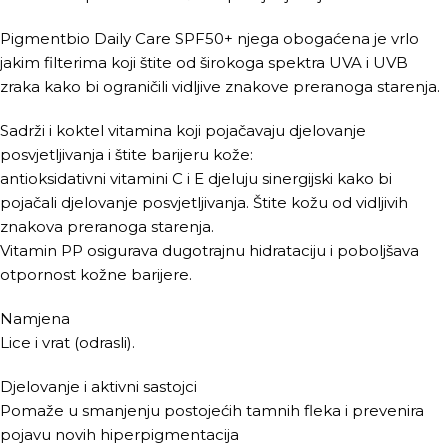
Pigmentbio Daily Care SPF50+ njega obogaćena je vrlo
jakim filterima koji štite od širokoga spektra UVA i UVB
zraka kako bi ograničili vidljive znakove preranoga starenja.
Sadrži i koktel vitamina koji pojačavaju djelovanje
posvjetljivanja i štite barijeru kože:
antioksidativni vitamini C i E djeluju sinergijski kako bi
pojačali djelovanje posvjetljivanja. Štite kožu od vidljivih
znakova preranoga starenja.
Vitamin PP osigurava dugotrajnu hidrataciju i poboljšava
otpornost kožne barijere.
Namjena
Lice i vrat (odrasli).
Djelovanje i aktivni sastojci
Pomaže u smanjenju postojećih tamnih fleka i prevenira
pojavu novih hiperpigmentacija