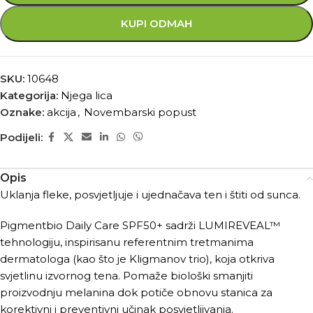
KUPI ODMAH
SKU:
10648
Kategorija:
Njega lica
Oznake:
akcija
,
Novembarski popust
Podijeli:
Opis
Uklanja fleke, posvjetljuje i ujednačava ten i štiti od sunca.
Pigmentbio Daily Care SPF50+ sadrži LUMIREVEAL™
tehnologiju, inspirisanu referentnim tretmanima
dermatologa (kao što je Kligmanov trio), koja otkriva
svjetlinu izvornog tena. Pomaže biološki smanjiti
proizvodnju melanina dok potiče obnovu stanica za
korektivni i preventivni učinak posvjetljivanja.