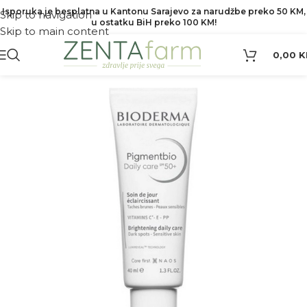
Isporuka je besplatna u Kantonu Sarajevo za narudžbe preko 50 KM,
Skip to navigation
u ostatku BiH preko 100 KM!
Skip to main content
0,00
K