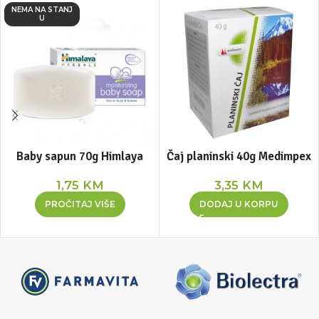
NEMA NA STANJ
U
Baby sapun 70g Himlaya
Čaj planinski 40g Medimpex
1,75
KM
3,35
KM
PROČITAJ VIŠE
DODAJ U KORPU