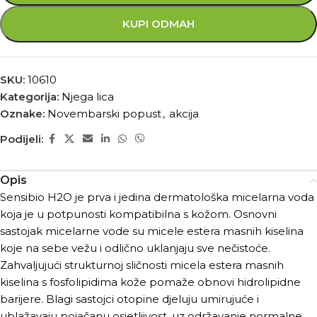
KUPI ODMAH
SKU:
10610
Kategorija:
Njega lica
Oznake:
Novembarski popust
,
akcija
Podijeli:
Opis
Sensibio H2O je prva i jedina dermatološka micelarna voda
koja je u potpunosti kompatibilna s kožom. Osnovni
sastojak micelarne vode su micele estera masnih kiselina
koje na sebe vežu i odlično uklanjaju sve nečistoće.
Zahvaljujući strukturnoj sličnosti micela estera masnih
kiselina s fosfolipidima kože pomaže obnovi hidrolipidne
barijere. Blagi sastojci otopine djeluju umirujuće i
ublažavaju pojačanu osjetljivost, uz održavanje normalne