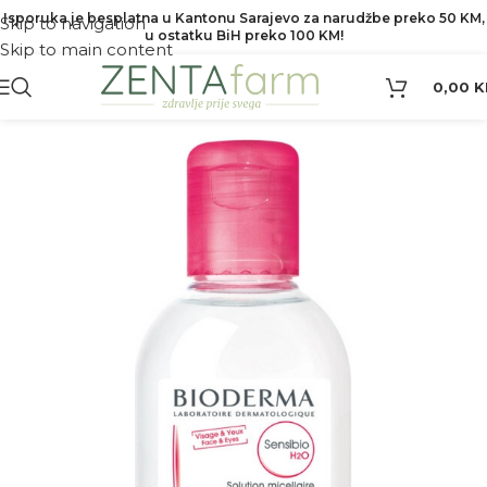
Isporuka je besplatna u Kantonu Sarajevo za narudžbe preko 50 KM,
Skip to navigation
u ostatku BiH preko 100 KM!
Skip to main content
0,00
K