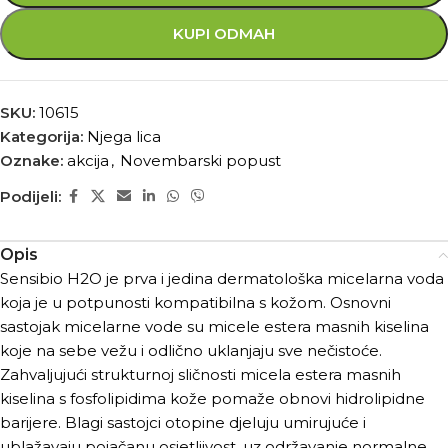
KUPI ODMAH
SKU:
10615
Kategorija:
Njega lica
Oznake:
akcija
,
Novembarski popust
Podijeli:
Opis
Sensibio H2O je prva i jedina dermatološka micelarna voda
koja je u potpunosti kompatibilna s kožom. Osnovni
sastojak micelarne vode su micele estera masnih kiselina
koje na sebe vežu i odlično uklanjaju sve nečistoće.
Zahvaljujući strukturnoj sličnosti micela estera masnih
kiselina s fosfolipidima kože pomaže obnovi hidrolipidne
barijere. Blagi sastojci otopine djeluju umirujuće i
ublažavaju pojačanu osjetljivost, uz održavanje normalne