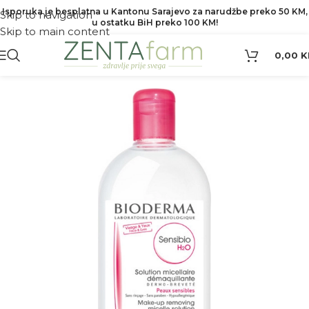
Isporuka je besplatna u Kantonu Sarajevo za narudžbe preko 50 KM,
Skip to navigation
u ostatku BiH preko 100 KM!
Skip to main content
0,00
K