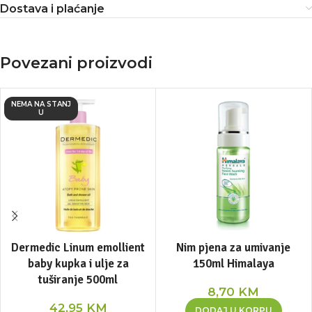
Dostava i plaćanje
Povezani proizvodi
NEMA NA STANJ
U
Dermedic Linum emollient
Nim pjena za umivanje
baby kupka i ulje za
150ml Himalaya
tuširanje 500ml
8,70
KM
42,95
KM
DODAJ U KORPU