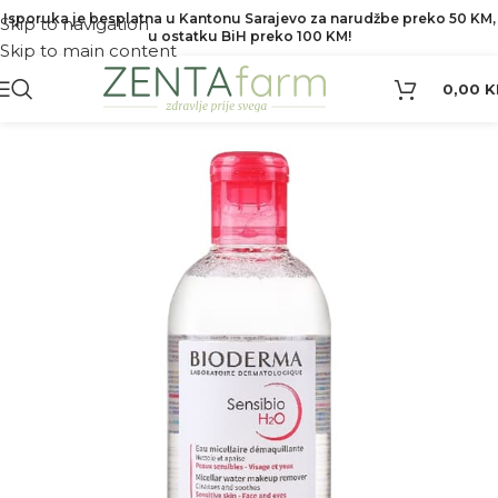
Isporuka je besplatna u Kantonu Sarajevo za narudžbe preko 50 KM,
Skip to navigation
u ostatku BiH preko 100 KM!
Skip to main content
0,00
K