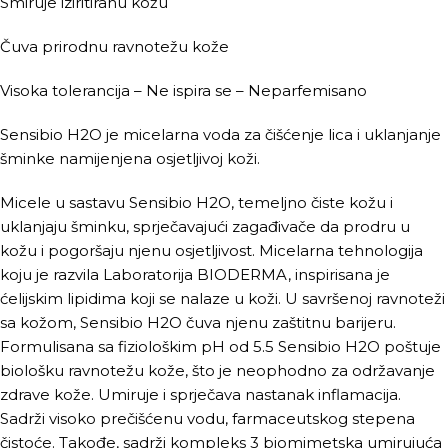
Smiruje iziritiranu kožu
Čuva prirodnu ravnotežu kože
Visoka tolerancija – Ne ispira se – Neparfemisano
Sensibio H2O je micelarna voda za čišćenje lica i uklanjanje
šminke namijenjena osjetljivoj koži.
Micele u sastavu Sensibio H2O, temeljno čiste kožu i
uklanjaju šminku, sprječavajući zagađivače da prodru u
kožu i pogoršaju njenu osjetljivost. Micelarna tehnologija
koju je razvila Laboratorija BIODERMA, inspirisana je
ćelijskim lipidima koji se nalaze u koži. U savršenoj ravnoteži
sa kožom, Sensibio H2O čuva njenu zaštitnu barijeru.
Formulisana sa fiziološkim pH od 5.5 Sensibio H2O poštuje
biološku ravnotežu kože, što je neophodno za održavanje
zdrave kože. Umiruje i sprječava nastanak inflamacija.
Sadrži visoko prečišćenu vodu, farmaceutskog stepena
čistoće. Takođe, sadrži kompleks 3 biomimetska umirujuća