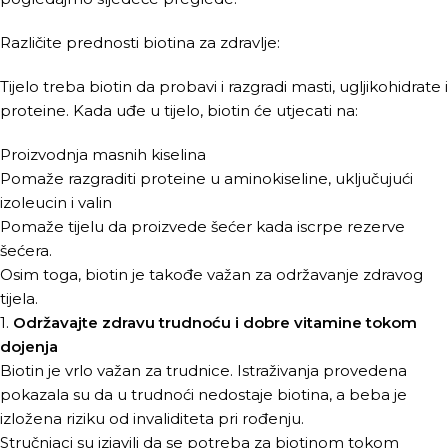
Različite prednosti biotina za zdravlje:
Tijelo treba biotin da probavi i razgradi masti, ugljikohidrate i
proteine. Kada uđe u tijelo, biotin će utjecati na:
Proizvodnja masnih kiselina
Pomaže razgraditi proteine u aminokiseline, uključujući
izoleucin i valin
Pomaže tijelu da proizvede šećer kada iscrpe rezerve
šećera.
Osim toga, biotin je takođe važan za održavanje zdravog
tijela.
1.
Održavajte zdravu trudnoću i dobre vitamine tokom
dojenja
Biotin je vrlo važan za trudnice. Istraživanja provedena
pokazala su da u trudnoći nedostaje biotina, a beba je
izložena riziku od invaliditeta pri rođenju.
Stručnjaci su izjavili da se potreba za biotinom tokom