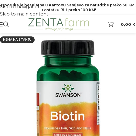
Isporuka je besplatna u Kantonu Sarajevo za narudžbe preko 50 KM,
Skip to navigation
u ostatku BiH preko 100 KM!
Skip to main content
0,00
K
NEMA NA STANJU