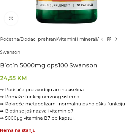
Kliknite za povećanje
Početna
Dodaci prehrani
Vitamini i minerali
Swanson
Biotin 5000mg cps100 Swanson
24,55
KM
⇒ Podstiče proizvodnju aminokiselina
⇒ Pomaže funkciji nervnog sistema
⇒ Pokreće metabolizam i normalnu psihološku funkciju
⇒ Biotin se još naziva i vitamin b7
⇒ 5000µg vitamina B7 po kapsuli.
Nema na stanju