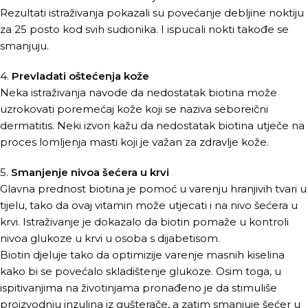
Rezultati istraživanja pokazali su povećanje debljine noktiju
za 25 posto kod svih sudionika. I ispucali nokti takođe se
smanjuju.
4.
Prevladati oštećenja kože
Neka istraživanja navode da nedostatak biotina može
uzrokovati poremećaj kože koji se naziva seboreični
dermatitis. Neki izvori kažu da nedostatak biotina utječe na
proces lomljenja masti koji je važan za zdravlje kože.
5.
Smanjenje nivoa šećera u krvi
Glavna prednost biotina je pomoć u varenju hranjivih tvari u
tijelu, tako da ovaj vitamin može utjecati i na nivo šećera u
krvi. Istraživanje je dokazalo da biotin pomaže u kontroli
nivoa glukoze u krvi u osoba s dijabetisom.
Biotin djeluje tako da optimizije varenje masnih kiselina
kako bi se povećalo skladištenje glukoze. Osim toga, u
ispitivanjima na životinjama pronađeno je da stimuliše
proizvodnju inzulina iz gušterače, a zatim smanjuje šećer u