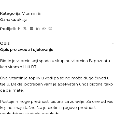
Kategorija:
Vitamin B
Oznaka:
akcija
Podijeli:
Opis
Opis proizvoda i djelovanje:
Biotin je vitamin koji spada u skupinu vitamina B, poznatu
kao vitamin H ili B7.
Ovaj vitamin je topljiv u vodi pa se ne može dugo čuvati u
tijelu. Dakle, potreban vam je adekvatan unos biotina, tako
da ga imate.
Postoje mnoge prednosti biotina za zdravlje. Za one od vas
koji ne znaju tačno šta je biotin i njegove prednosti,
pogledajmo sljedeće preglede.