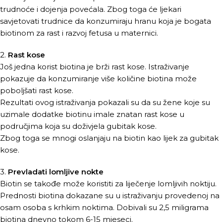
trudnoće i dojenja povećala. Zbog toga će ljekari
savjetovati trudnice da konzumiraju hranu koja je bogata
biotinom za rast i razvoj fetusa u maternici.
2.
Rast kose
Još jedna korist biotina je brži rast kose. Istraživanje
pokazuje da konzumiranje više količine biotina može
poboljšati rast kose.
Rezultati ovog istraživanja pokazali su da su žene koje su
uzimale dodatke biotinu imale znatan rast kose u
područjima koja su doživjela gubitak kose.
Zbog toga se mnogi oslanjaju na biotin kao lijek za gubitak
kose.
3.
Prevladati lomljive nokte
Biotin se takođe može koristiti za liječenje lomljivih noktiju.
Prednosti biotina dokazane su u istraživanju provedenoj na
osam osoba s krhkim noktima. Dobivali su 2,5 miligrama
biotina dnevno tokom 6-15 mjeseci.