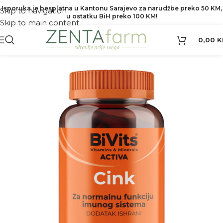
Isporuka je besplatna u Kantonu Sarajevo za narudžbe preko 50 KM,
Skip to navigation
u ostatku BiH preko 100 KM!
Skip to main content
0,00
K