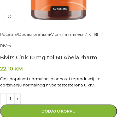
Kliknite za povećanje
Početna
Dodaci prehrani
Vitamini i minerali
BiVits
Bivits Cink 10 mg tbl 60 AbelaPharm
22,10
KM
Cink doprinosi normalnoj plodnost i reprodukciji, te
održavanju normalnog nivoa testosterona u krvi.
DODAJ U KORPU