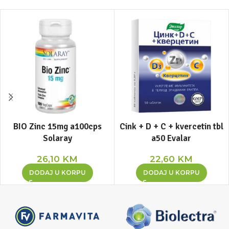
BIO Zinc 15mg a100cps
Cink + D + C + kvercetin tbl
Solaray
a50 Evalar
26,10
KM
22,60
KM
DODAJ U KORPU
DODAJ U KORPU