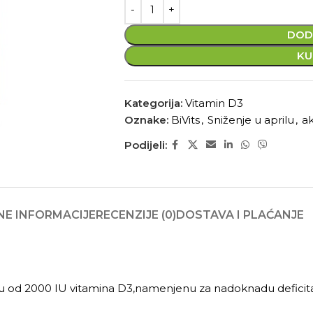
DOD
KU
Kategorija:
Vitamin D3
Oznake:
BiVits
,
Sniženje u aprilu
,
ak
Podijeli:
E INFORMACIJE
RECENZIJE (0)
DOSTAVA I PLAĆANJE
 od 2000 IU vitamina D3,namenjenu za nadoknadu deficita vi