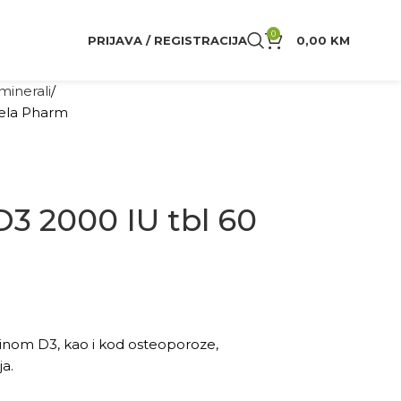
0
PRIJAVA / REGISTRACIJA
0,00
KM
 minerali
bela Pharm
D3 2000 IU tbl 60
inom D3, kao i kod osteoporoze,
ja.