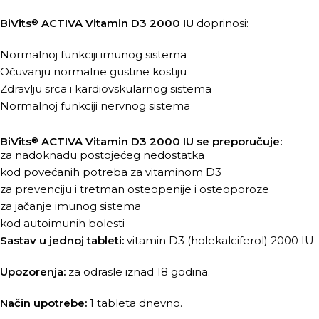
BiVits
ACTIVA Vitamin D3 2000 IU
doprinosi:
®
Normalnoj funkciji imunog sistema
Očuvanju normalne gustine kostiju
Zdravlju srca i kardiovskularnog sistema
Normalnoj funkciji nervnog sistema
BiVits
ACTIVA Vitamin D3 2000 IU se preporučuje:
®
za nadoknadu postojećeg nedostatka
kod povećanih potreba za vitaminom D3
za prevenciju i tretman osteopenije i osteoporoze
za jačanje imunog sistema
kod autoimunih bolesti
Sastav u jednoj tableti:
vitamin D3 (holekalciferol) 2000 IU
Upozorenja:
za odrasle iznad 18 godina.
Način upotrebe:
1 tableta dnevno.