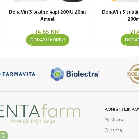
DenaVin 3 oralne kapi 200IU 20ml
DenaVin 3 sublin
Amsal
200m
14,65
KM
21,
DODAJ U KORPU
DODAJ
KORISNI LINKO
Naslovna
O nama