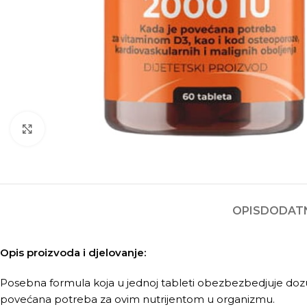
Kliknite za povećanje
OPIS
DODATN
Opis proizvoda i djelovanje:
Posebna formula koja u jednoj tableti obezbezbedjuje dozu
povećana potreba za ovim nutrijentom u organizmu.