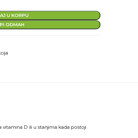
AJ U KORPU
PI ODMAH
cija
tamina D ili u stanjima kada postoji