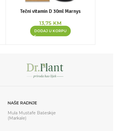
Tečni vitamin D 30ml Marnys
Ulje iz jetre iv
na
13,75
KM
2
DODAJ U KORPU
DOD
NAŠE RADNJE
Mula Mustafe Bašeskije
(Markale)