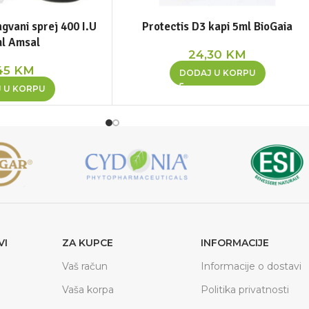
gvani sprej 400 I.U
Protectis D3 kapi 5ml BioGaia
l Amsal
24,30
KM
45
KM
DODAJ U KORPU
 U KORPU
VI
ZA KUPCE
INFORMACIJE
Vaš račun
Informacije o dostavi
Vaša korpa
Politika privatnosti