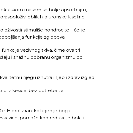
olekulskom masom se bolje apsorbuju i,
raspoloživi oblik hijaluronske kiseline.
oživosti) stimuliše hondrocite – ćelije
poboljšanja funkcije zglobova.
funkcije vezivnog tkiva, čime ova tri
pružaju i snažnu odbranu organizmu od
litetnu njegu iznutra i lijep i zdrav izgled.
no iz kesice, bez potrebe za
ože. Hidrolizirani kolagen je bogat
rskavice, pomaže kod redukcije bola i