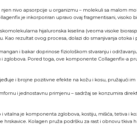
ma njen nivo apsorpcije u organizmu – molekuli sa malom m
lagenfix je inkorporiran upravo ovaj fragmentisani, visoko bio
skomolekularna hijaluronska kiselina (veoma visoke bioraspol
u. Kao rezultat ovog procesa, dolazi do smanjivanja otoka i 
 mangan i bakar doprinose fiziološkom stvaranju i održavanju 
stiju i zglobova. Pored toga, ove komponente Collagenfix-a 
uje i brojne pozitivne efekte na kožu i kosu, pružajući im kva
ornu i jednostavnu primjenu – sadržaj se konzumira direkt
o i vitalna je komponenta zglobova, kostiju, mišića, tetiva i k
 hrskavice. Kolagen pruža podršku za rast i obnovu tkiva h