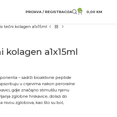
0
PRIJAVA / REGISTRACIJA
0,00
KM
ix tečni kolagen a1x15ml
ni kolagen a1x15ml
mponenta – sadrži bioaktivne peptide
 apsorbuju u crijevima nakon peroralne
avici, gdje značajno stimulišu njenu
janja zglobne hrskavice, dolazi do
na nivou zglobova, kao što su bol,