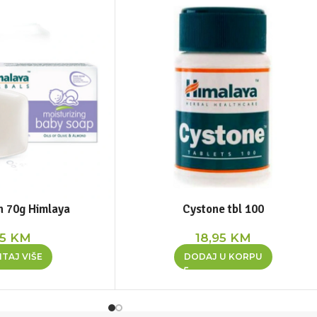
n 70g Himlaya
Cystone tbl 100
75
KM
18,95
KM
TAJ VIŠE
DODAJ U KORPU