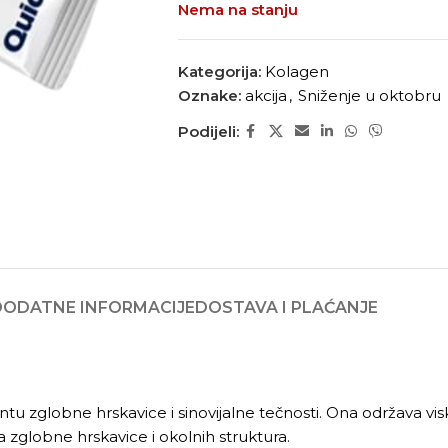
Nema na stanju
Kategorija:
Kolagen
Oznake:
akcija
,
Sniženje u oktobru
Podijeli:
DODATNE INFORMACIJE
DOSTAVA I PLAĆANJE
tu zglobne hrskavice i sinovijalne tečnosti. Ona održava v
ja zglobne hrskavice i okolnih struktura.