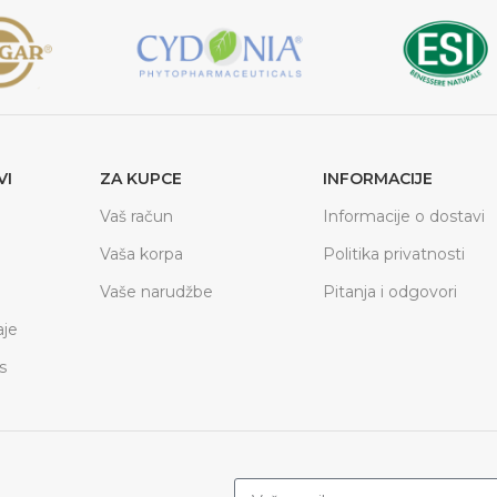
VI
ZA KUPCE
INFORMACIJE
Vaš račun
Informacije o dostavi
Vaša korpa
Politika privatnosti
Vaše narudžbe
Pitanja i odgovori
je
s