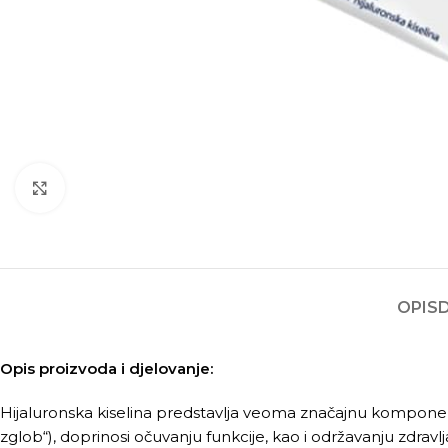
Kliknite za povećanje
OPIS
Opis proizvoda i djelovanje:
Hijaluronska kiselina predstavlja veoma značajnu komponen
zglob“), doprinosi očuvanju funkcije, kao i održavanju zdravl