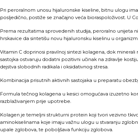
Pri peroralnom unosu hijaluronske kiseline, bitnu ulogu i
posljedično, postiže se značajno veća bioraspoloživost. U Col
Prema rezultatima sprovedenih studija, peroralno unijeta ni
hrskavice da sintetišu novu hijaluronsku kiselinu u organizm
Vitamin C doprinosi pravilnoj sintezi kolagena, dok minerali
sastojka ostvaruju dodatni pozitivni učinak na zdravlje ko
dejstva slobodnih radikala i oksidativnog stresa.
Kombinacija prisutnih aktivnih sastojaka u preparatu obezbjeđ
Formula tečnog kolagena u kesici omogućava izuzetno komf
razblaživanjem prije upotrebe.
Kolagen je temeljni strukturni protein koji tvori vezivno tkiv
aminokiselinama koje imaju važnu ulogu u stvaranju zglobne
upale zglobova, te poboljšava funkciju zglobova.