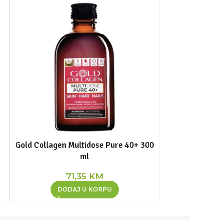
Gold Collagen Multidose Pure 40+ 300
Kolagen 11 
ml
1
71,35
KM
DOD
DODAJ U KORPU