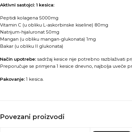
Aktivni sastojci: 1 kesica:
Peptidi kolagena 5000mg
Vitamin C (u obliku L-askorbinske kiseline) 80mg
Natrijum-hijaluronat 50mg
Mangan (u obliku mangan-glukonata) 1mg
Bakar (u obliku II glukonata)
Način upotrebe:
sadržaj kesice nije potrebno razblaživati pr
Preporučuje se primjena 1 kesice dnevno, najbolja uveče pr
Pakovanje:
1 kesica.
Povezani proizvodi