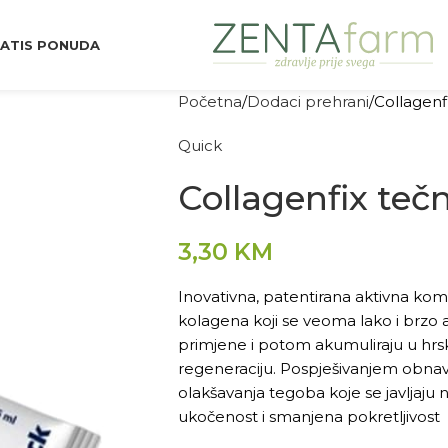
ATIS PONUDA
Početna
Dodaci prehrani
Collagenf
Quick
Collagenfix teč
3,30
KM
Inovativna, patentirana aktivna ko
kolagena koji se veoma lako i brzo
primjene i potom akumuliraju u hrsk
regeneraciju. Pospješivanjem obnavl
olakšavanja tegoba koje se javljaju 
ukočenost i smanjena pokretljivost