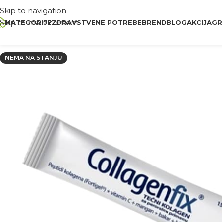
Skip to navigation
Skip to main content
KATEGORIJE
ZDRAVSTVENE POTREBE
BREND
BLOG
AKCIJA
GR
NEMA NA STANJU