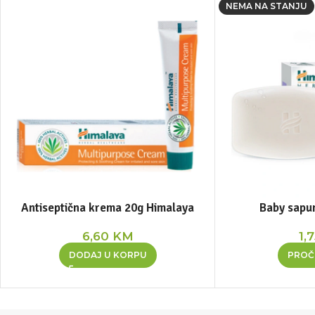
NEMA NA STANJU
Antiseptična krema 20g Himalaya
Baby sapu
6,60
KM
1,
DODAJ U KORPU
PROČI