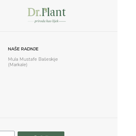
NAŠE RADNJE
Mula Mustafe Bašeskije
(Markale)