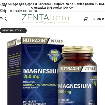
Isporuka je besplatna u Kantonu Sarajevo za narudžbe preko 50 KM,
Skip to navigation
u ostatku BiH preko 100 KM!
Skip to main content
0,00
K
NEMA NA STANJU