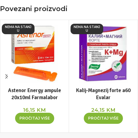
Povezani proizvodi
NEMA NA STANJ
NEMA NA STANJ
U
U
Astenor Energy ampule
Kalij-Magnezij forte a60
20x10ml Farmalabor
Evalar
16,15
KM
24,15
KM
PROČITAJ VIŠE
PROČITAJ VIŠE