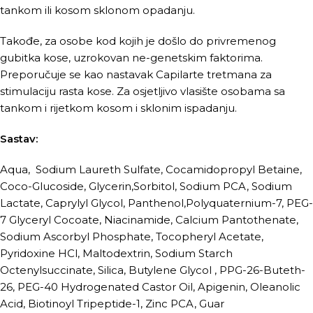
tankom ili kosom sklonom opadanju.
Takođe, za osobe kod kojih je došlo do privremenog
gubitka kose, uzrokovan ne-genetskim faktorima.
Preporučuje se kao nastavak Capilarte tretmana za
stimulaciju rasta kose. Za osjetljivo vlasište osobama sa
tankom i rijetkom kosom i sklonim ispadanju.
Sastav:
Aqua, Sodium Laureth Sulfate, Cocamidopropyl Betaine,
Coco-Glucoside, Glycerin,Sorbitol, Sodium PCA, Sodium
Lactate, Caprylyl Glycol, Panthenol,Polyquaternium-7, PEG-
7 Glyceryl Cocoate, Niacinamide, Calcium Pantothenate,
Sodium Ascorbyl Phosphate, Tocopheryl Acetate,
Pyridoxine HCl, Maltodextrin, Sodium Starch
Octenylsuccinate, Silica, Butylene Glycol , PPG-26-Buteth-
26, PEG-40 Hydrogenated Castor Oil, Apigenin, Oleanolic
Acid, Biotinoyl Tripeptide-1, Zinc PCA, Guar