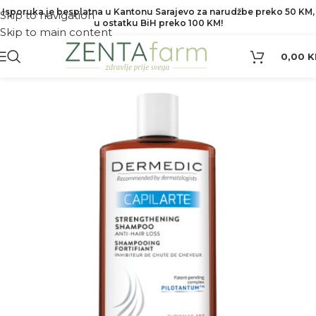
Isporuka je besplatna u Kantonu Sarajevo za narudžbe preko 50 KM,
Skip to navigation
u ostatku BiH preko 100 KM!
Skip to main content
0,00
K