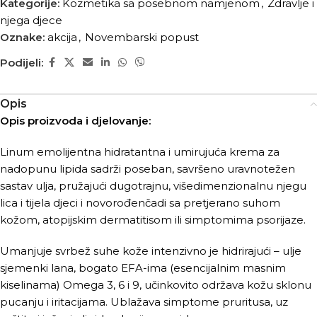
Kategorije:
Kozmetika sa posebnom namjenom
,
Zdravlje i
njega djece
Oznake:
akcija
,
Novembarski popust
Podijeli:
Opis
Opis proizvoda i djelovanje:
Linum emolijentna hidratantna i umirujuća krema za
nadopunu lipida sadrži poseban, savršeno uravnotežen
sastav ulja, pružajući dugotrajnu, višedimenzionalnu njegu
lica i tijela djeci i novorođenčadi sa pretjerano suhom
kožom, atopijskim dermatitisom ili simptomima psorijaze.
Umanjuje svrbež suhe kože intenzivno je hidrirajući – ulje
sjemenki lana, bogato EFA-ima (esencijalnim masnim
kiselinama) Omega 3, 6 i 9, učinkovito održava kožu sklonu
pucanju i iritacijama. Ublažava simptome pruritusa, uz