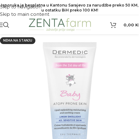
Isporuka je besplatna u Kantonu Sarajevo za narudžbe preko 50 KM,
Skip to navigation
u ostatku BiH preko 100 KM!
Skip to main content
0,00
K
NEMA NA STANJU