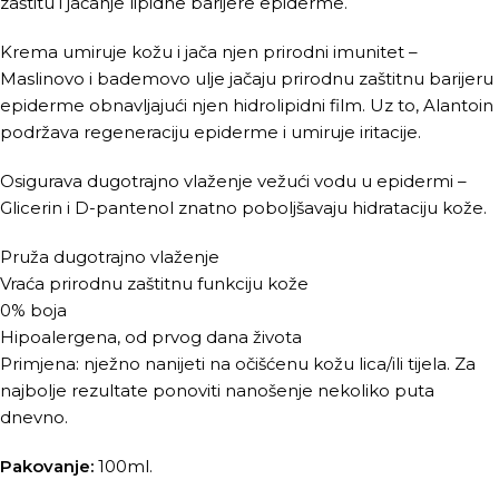
zaštitu i jačanje lipidne barijere epiderme.
Krema umiruje kožu i jača njen prirodni imunitet –
Maslinovo i bademovo ulje jačaju prirodnu zaštitnu barijeru
epiderme obnavljajući njen hidrolipidni film. Uz to, Alantoin
podržava regeneraciju epiderme i umiruje iritacije.
Osigurava dugotrajno vlaženje vežući vodu u epidermi –
Glicerin i D-pantenol znatno poboljšavaju hidrataciju kože.
Pruža dugotrajno vlaženje
Vraća prirodnu zaštitnu funkciju kože
0% boja
Hipoalergena, od prvog dana života
Primjena: nježno nanijeti na očišćenu kožu lica/ili tijela. Za
najbolje rezultate ponoviti nanošenje nekoliko puta
dnevno.
Pakovanje:
100ml.