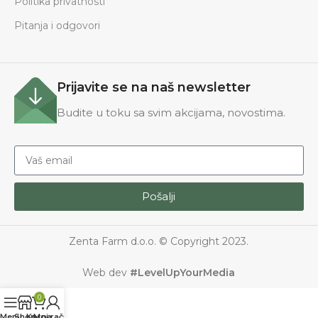
Politika privatnosti
Pitanja i odgovori
Prijavite se na naš newsletter
Budite u toku sa svim akcijama, novostima.
Pošalji
Zenta Farm d.o.o. © Copyright 2023.
Web dev
#LevelUpYourMedia
0
Menu
Shop
Korpa
Moj račun