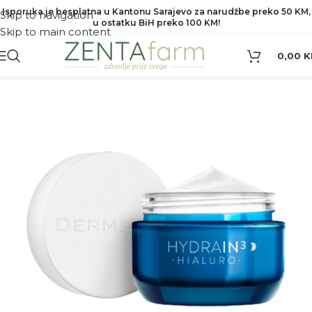
Isporuka je besplatna u Kantonu Sarajevo za narudžbe preko 50 KM,
Skip to navigation
u ostatku BiH preko 100 KM!
Skip to main content
0,00
K