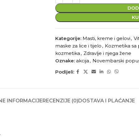
DOD
KU
Kategorije:
Masti, kreme i gelovi
,
Vi
maske za lice i tijelo
,
Kozmetika s
kozmetika
,
Zdravlje i njega žene
Oznake:
akcija
,
Novembarski popu
Podijeli:
E INFORMACIJE
RECENZIJE (0)
DOSTAVA I PLAĆANJE
.