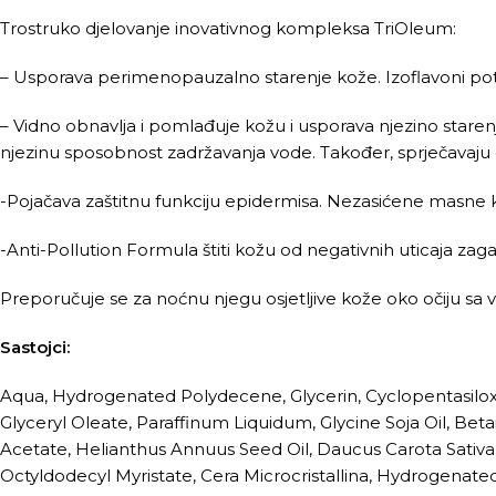
Trostruko djelovanje inovativnog kompleksa TriOleum:
– Usporava perimenopauzalno starenje kože. Izoflavoni potiču
– Vidno obnavlja i pomlađuje kožu i usporava njezino starenj
njezinu sposobnost zadržavanja vode. Također, sprječavaju ok
-Pojačava zaštitnu funkciju epidermisa. Nezasićene masne ki
-Anti-Pollution Formula štiti kožu od negativnih uticaja za
Preporučuje se za noćnu njegu osjetljive kože oko očiju sa v
Sastojci:
Aqua, Hydrogenated Polydecene, Glycerin, Cyclopentasiloxan
Glyceryl Oleate, Paraffinum Liquidum, Glycine Soja Oil, Bet
Acetate, Helianthus Annuus Seed Oil, Daucus Carota Sativa
Octyldodecyl Myristate, Cera Microcristallina, Hydrogenat