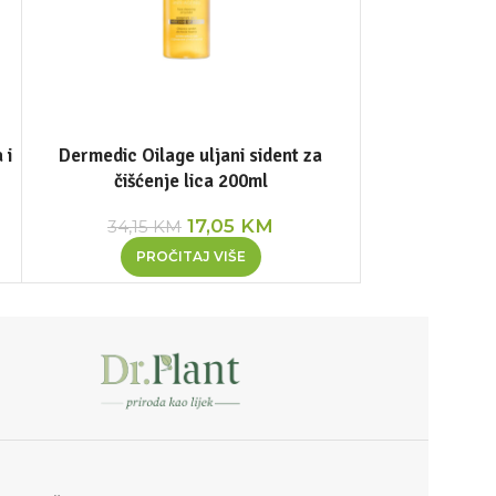
 i
Dermedic Oilage uljani sident za
Dermedic tonik z
čišćenje lica 200ml
k
17,05
KM
2
34,15
KM
DOD
PROČITAJ VIŠE