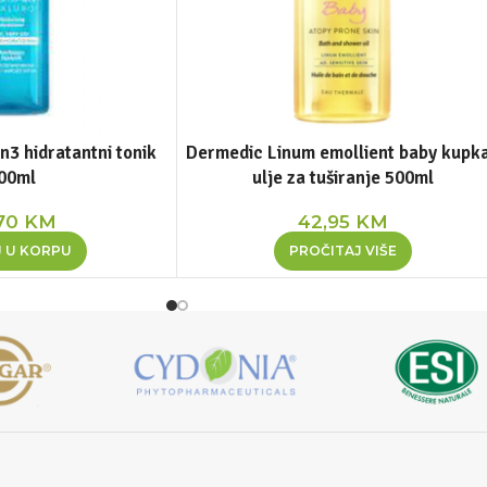
3 hidratantni tonik
Dermedic Linum emollient baby kupka
00ml
ulje za tuširanje 500ml
,70
KM
42,95
KM
 U KORPU
PROČITAJ VIŠE