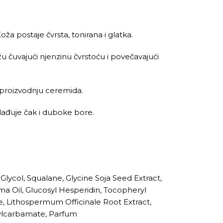
a postaje čvrsta, tonirana i glatka.
žu čuvajući njenzinu čvrstoću i povečavajući
u proizvodnju ceremida.
lađuje čak i duboke bore.
lycol, Squalane, Glycine Soja Seed Extract,
ima Oil, Glucosyl Hesperidin, Tocopheryl
e, Lithospermum Officinale Root Extract,
tylcarbamate, Parfum