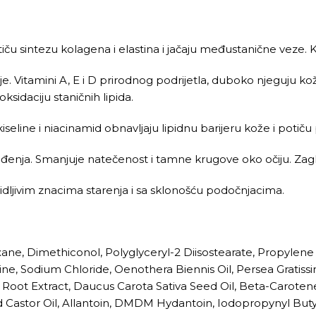
 sintezu kolagena i elastina i jačaju međustanične veze. Kož
e. Vitamini A, E i D prirodnog podrijetla, duboko njeguju ko
sidaciju staničnih lipida.
seline i niacinamid obnavljaju lipidnu barijeru kože i potič
gađenja. Smanjuje natečenost i tamne krugove oko očiju. Zag
idljivim znacima starenja i sa sklonošću podočnjacima.
e, Dimethiconol, Polyglyceryl-2 Diisostearate, Propylene G
aine, Sodium Chloride, Oenothera Biennis Oil, Persea Gratiss
 Root Extract, Daucus Carota Sativa Seed Oil, Beta-Caroten
ed Castor Oil, Allantoin, DMDM Hydantoin, Iodopropynyl Bu