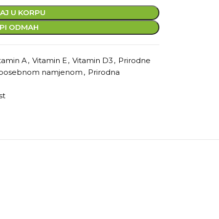
AJ U KORPU
PI ODMAH
tamin A
,
Vitamin E
,
Vitamin D3
,
Prirodne
a posebnom namjenom
,
Prirodna
st