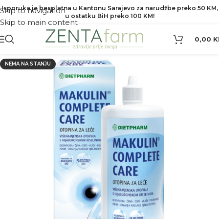
Isporuka je besplatna u Kantonu Sarajevo za narudžbe preko 50 KM,
Skip to navigation
u ostatku BiH preko 100 KM!
Skip to main content
0,00
K
NEMA NA STANJU