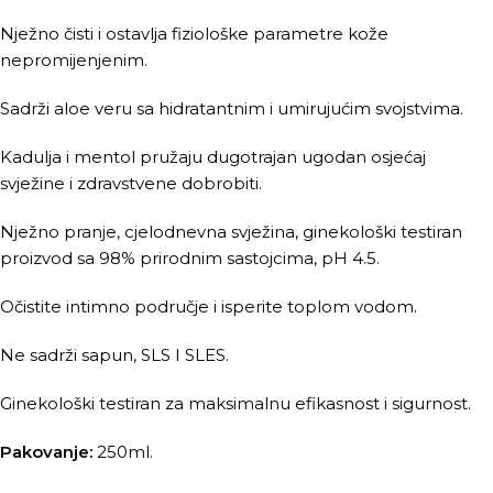
Nježno čisti i ostavlja fiziološke parametre kože
nepromijenjenim.
Sadrži aloe veru sa hidratantnim i umirujućim svojstvima.
Kadulja i mentol pružaju dugotrajan ugodan osjećaj
svježine i zdravstvene dobrobiti.
Nježno pranje, cjelodnevna svježina, ginekološki testiran
proizvod sa 98% prirodnim sastojcima, pH 4.5.
Očistite intimno područje i isperite toplom vodom.
Ne sadrži sapun, SLS I SLES.
Ginekološki testiran za maksimalnu efikasnost i sigurnost.
Pakovanje:
250ml.