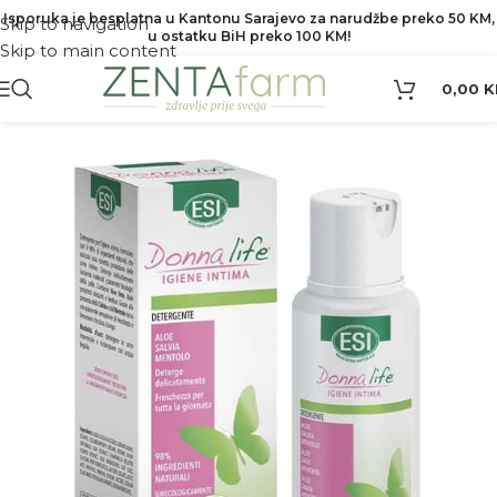
Isporuka je besplatna u Kantonu Sarajevo za narudžbe preko 50 KM,
Skip to navigation
u ostatku BiH preko 100 KM!
Skip to main content
0,00
K