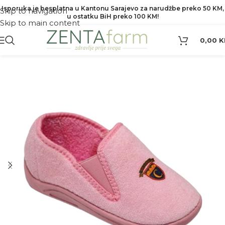
Isporuka je besplatna u Kantonu Sarajevo za narudžbe preko 50 KM,
Skip to navigation
u ostatku BiH preko 100 KM!
Skip to main content
0,00
K