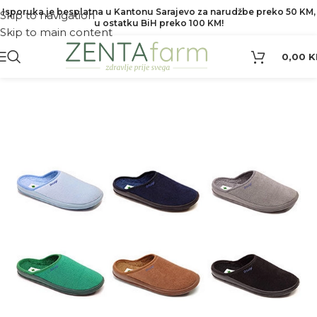
Isporuka je besplatna u Kantonu Sarajevo za narudžbe preko 50 KM,
Skip to navigation
u ostatku BiH preko 100 KM!
Skip to main content
0,00
K