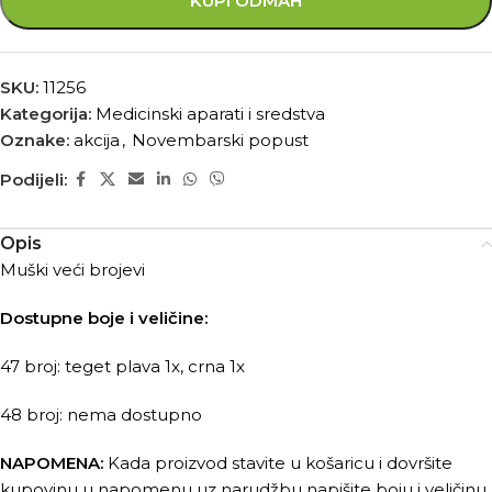
KUPI ODMAH
SKU:
11256
Kategorija:
Medicinski aparati i sredstva
Oznake:
akcija
,
Novembarski popust
Podijeli:
Opis
Muški veći brojevi
Dostupne boje i veličine:
47 broj: teget plava 1x, crna 1x
48 broj: nema dostupno
NAPOMENA:
Kada proizvod stavite u košaricu i dovršite
kupovinu u napomenu uz narudžbu napišite boju i veličinu