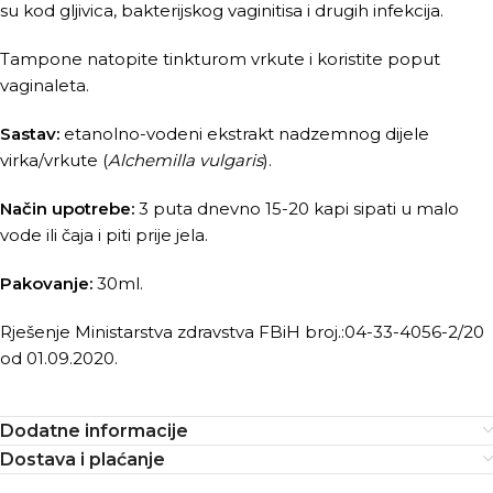
su kod gljivica, bakterijskog vaginitisa i drugih infekcija.
Tampone natopite tinkturom vrkute i koristite poput
vaginaleta.
Sastav:
etanolno-vodeni ekstrakt nadzemnog dijele
virka/vrkute (
Alchemilla vulgaris
).
Način upotrebe:
3 puta dnevno 15-20 kapi sipati u malo
vode ili čaja i piti prije jela.
Pakovanje:
30ml.
Rješenje Ministarstva zdravstva FBiH broj.:04-33-4056-2/20
od 01.09.2020.
Dodatne informacije
Dostava i plaćanje