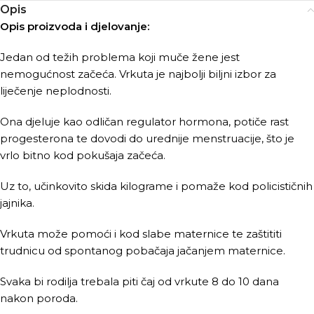
Opis
Opis proizvoda i djelovanje:
Jedan od težih problema koji muče žene jest
nemogućnost začeća. Vrkuta je najbolji biljni izbor za
liječenje neplodnosti.
Ona djeluje kao odličan regulator hormona, potiče rast
progesterona te dovodi do urednije menstruacije, što je
vrlo bitno kod pokušaja začeća.
Uz to, učinkovito skida kilograme i pomaže kod policističnih
jajnika.
Vrkuta može pomoći i kod slabe maternice te zaštititi
trudnicu od spontanog pobačaja jačanjem maternice.
Svaka bi rodilja trebala piti čaj od vrkute 8 do 10 dana
nakon poroda.