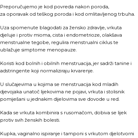
Preporučujemo je kod povreda nakon poroda,
za oporavak od teškog poroda i kod omlitavljenog trbuha.
Uza spomenute blagodati za žensko zdravlje, vrkuta
djeluje i protiv mioma, cista i endometrioze, olakšava
menstrualne tegobe, regulira menstrualni ciklus te
ublažuje simptome menopauze.
Koristi kod bolnih i obilnih menstruacija, jer sadrži tanine i
adstringente koji normaliziraju krvarenje.
U slučajevima u kojima se menstruacija kod mladih
djevojaka unatoč lijekovima ne pojavi, vrkuta i stolisnik
pomiješani u jednakim dijelovima sve dovode u red.
Kada se vrkuta kombinira s rusomačom, dobiva se lijek
protiv svih ženskih bolesti.
Kupka, vaginalno ispiranje i tamponi s vrkutom djelotvorni