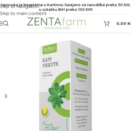
Isporuka je besplatna u Kantonu Sarajevo za narudžbe preko 50 KM,
Skip to navigation
u ostatku BiH preko 100 KM!
Skip to main content
0,00
K