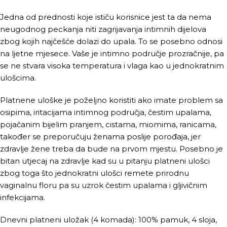
Jedna od prednosti koje ističu korisnice jest ta da nema
neugodnog peckanja niti zagrijavanja intimnih dijelova
zbog kojih najčešće dolazi do upala. To se posebno odnosi
na ljetne mjesece. Vaše je intimno područje prozračnije, pa
se ne stvara visoka temperatura i vlaga kao u jednokratnim
ulošcima.
Platnene uloške je poželjno koristiti ako imate problem sa
osipima, iritacijama intimnog područja, čestim upalama,
pojačanim bijelim pranjem, cistama, miomima, ranicama,
također se preporučuju ženama poslije porođaja, jer
zdravlje žene treba da bude na prvom mjestu. Posebno je
bitan utjecaj na zdravlje kad su u pitanju platneni ulošci
zbog toga što jednokratni ulošci remete prirodnu
vaginalnu floru pa su uzrok čestim upalama i gljivičnim
infekcijama.
Dnevni platneni uložak (4 komada): 100% pamuk, 4 sloja,