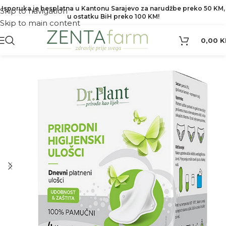
Isporuka je besplatna u Kantonu Sarajevo za narudžbe preko 50 KM,
Skip to navigation
u ostatku BiH preko 100 KM!
Skip to main content
0,00
K