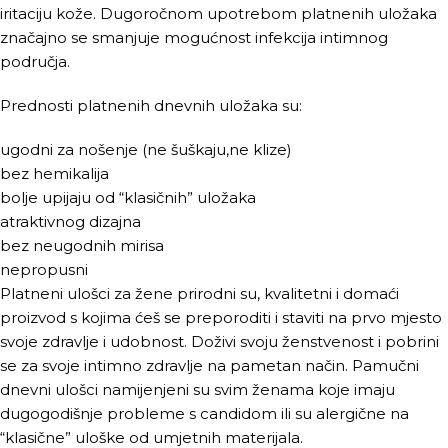
iritaciju kože. Dugoročnom upotrebom platnenih uložaka
značajno se smanjuje mogućnost infekcija intimnog
područja.
Prednosti platnenih dnevnih uložaka su:
ugodni za nošenje (ne šuškaju,ne klize)
bez hemikalija
bolje upijaju od “klasičnih” uložaka
atraktivnog dizajna
bez neugodnih mirisa
nepropusni
Platneni ulošci za žene prirodni su, kvalitetni i domaći
proizvod s kojima ćeš se preporoditi i staviti na prvo mjesto
svoje zdravlje i udobnost. Doživi svoju ženstvenost i pobrini
se za svoje intimno zdravlje na pametan način. Pamučni
dnevni ulošci namijenjeni su svim ženama koje imaju
dugogodišnje probleme s candidom ili su alergične na
“klasične” uloške od umjetnih materijala.