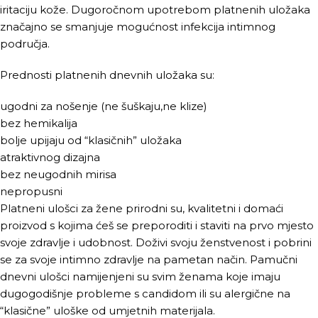
iritaciju kože. Dugoročnom upotrebom platnenih uložaka
značajno se smanjuje mogućnost infekcija intimnog
područja.
Prednosti platnenih dnevnih uložaka su:
ugodni za nošenje (ne šuškaju,ne klize)
bez hemikalija
bolje upijaju od “klasičnih” uložaka
atraktivnog dizajna
bez neugodnih mirisa
nepropusni
Platneni ulošci za žene prirodni su, kvalitetni i domaći
proizvod s kojima ćeš se preporoditi i staviti na prvo mjesto
svoje zdravlje i udobnost. Doživi svoju ženstvenost i pobrini
se za svoje intimno zdravlje na pametan način. Pamučni
dnevni ulošci namijenjeni su svim ženama koje imaju
dugogodišnje probleme s candidom ili su alergične na
“klasične” uloške od umjetnih materijala.