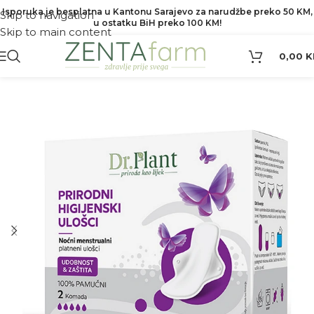
Isporuka je besplatna u Kantonu Sarajevo za narudžbe preko 50 KM,
Skip to navigation
u ostatku BiH preko 100 KM!
Skip to main content
0,00
K