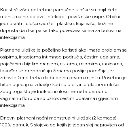
Koristeći višeupotrebne pamučne uloške smanjit ćete
menstrualne bolove, infekcije i površinske osipe. Obični
jednokratni ulošci sadrže i plastiku, koja vašoj koži ne
dopušta da diše pa se tako povećava šansa za bolovima i
infekcijama.
Platnene uloške je poželjno koristiti ako imate problem sa
osipima, iritacijama intimnog područja, čestim upalama,
pojačanim bijelim pranjem, cistama, miomima, ranicama,
također se preporučuju ženama poslije porođaja, jer
zdravlje žene treba da bude na prvom mjestu. Posebno je
bitan utjecaj na zdravlje kad su u pitanju platneni ulošci
zbog toga što jednokratni ulošci remete prirodnu
vaginalnu floru pa su uzrok čestim upalama i gljivičnim
infekcijama.
Dnevni platneni noćni menstrualni uložak (2 komada):
100% pamuk, 5 slojeva od kojih je jedan sloj napravljen od