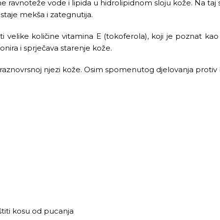
ravnoteže vode i lipida u hidrolipidnom sloju kože. Na taj 
staje mekša i zategnutija.
elike količine vitamina E (tokoferola), koji je poznat kao n
tonira i sprječava starenje kože.
 u raznovrsnoj njezi kože. Osim spomenutog djelovanja protiv 
štiti kosu od pucanja