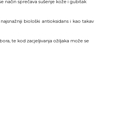
se način sprečava sušenje kože i gubitak
ajsnažniji biološki antioksidans i kao takav
bora, te kod zacjeljivanja ožiljaka može se