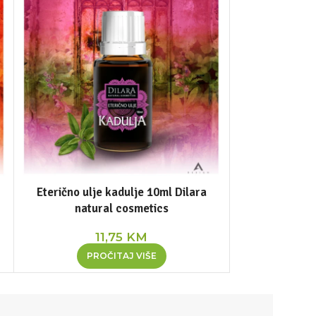
Eterično ulje kadulje 10ml Dilara
Eterično ulje li
natural cosmetics
c
11,75
KM
PROČITAJ VIŠE
PR