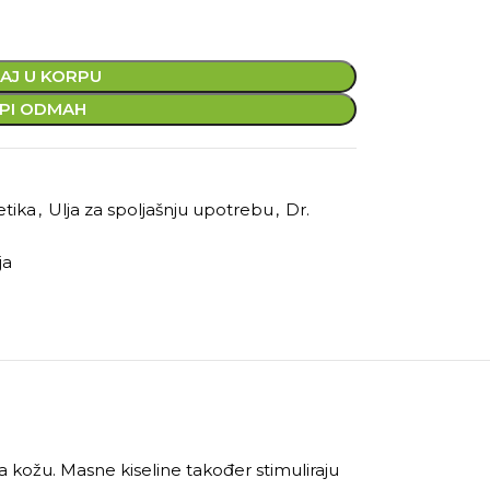
AJ U KORPU
PI ODMAH
etika
,
Ulja za spoljašnju upotrebu
,
Dr.
ja
ira kožu. Masne kiseline također stimuliraju