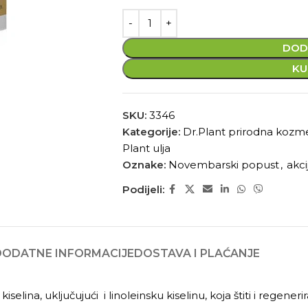
DOD
KU
SKU:
3346
Kategorije:
Dr.Plant prirodna kozm
Plant ulja
Oznake:
Novembarski popust
,
akci
Podijeli:
DODATNE INFORMACIJE
DOSTAVA I PLAĆANJE
selina, uključujući i linoleinsku kiselinu, koja štiti i regener