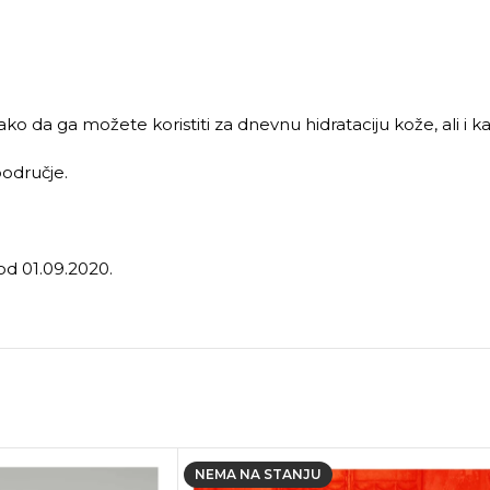
ko da ga možete koristiti za dnevnu hidrataciju kože, ali i k
područje.
od 01.09.2020.
NEMA NA STANJU