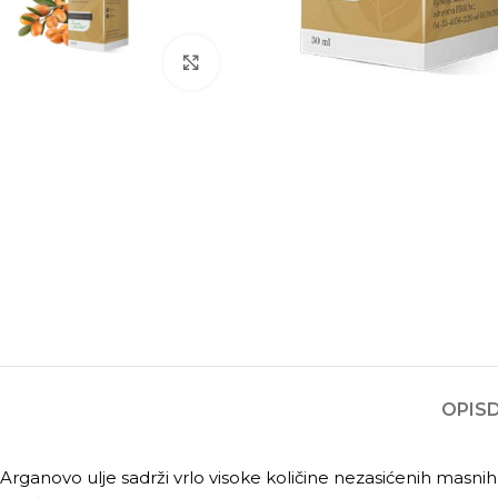
Kliknite za povećanje
OPIS
Arganovo ulje sadrži vrlo visoke količine nezasićenih masnih ki