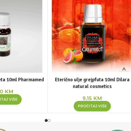
meta 10ml Pharmamed
Eterično ulje grejpfuta 10ml Dilara
natural cosmetics
50
KM
9,15
KM
TAJ VIŠE
PROČITAJ VIŠE