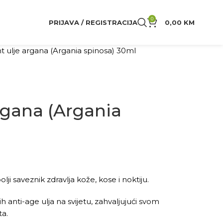
0
PRIJAVA / REGISTRACIJA
0,00
KM
nt ulje argana (Argania spinosa) 30ml
argana (Argania
ji saveznik zdravlja kože, kose i noktiju.
 anti-age ulja na svijetu, zahvaljujući svom
ta.