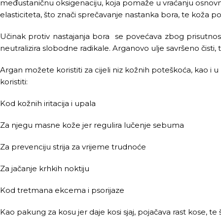
međustaničnu oksigenaciju, koja pomaže u vraćanju osnovne 
elasticiteta, što znači sprečavanje nastanka bora, te koža po
Učinak protiv nastajanja bora se povećava zbog prisutnosti v
neutralizira slobodne radikale. Arganovo ulje savršeno čisti, 
Argan možete koristiti za cijeli niz kožnih poteškoća, kao i
koristiti:
Kod kožnih iritacija i upala
Za njegu masne kože jer regulira lučenje sebuma
Za prevenciju strija za vrijeme trudnoće
Za jačanje krhkih noktiju
Kod tretmana ekcema i psorijaze
Kao pakung za kosu jer daje kosi sjaj, pojačava rast kose, te 