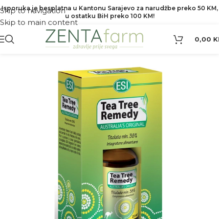
Isporuka je besplatna u Kantonu Sarajevo za narudžbe preko 50 KM,
Skip to navigation
u ostatku BiH preko 100 KM!
Skip to main content
0,00
K