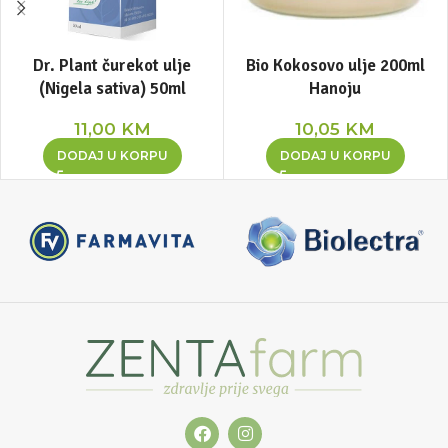
Dr. Plant čurekot ulje
Bio Kokosovo ulje 200ml
(Nigela sativa) 50ml
Hanoju
11,00
KM
10,05
KM
DODAJ U KORPU
DODAJ U KORPU