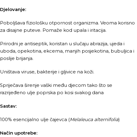
Djelovanje:
Poboljšava fiziološku otpornost organizma. Veoma korisno
za disajne puteve. Pomaže kod upala i iritacija.
Prirodni je antiseptik, koristan u slučaju abrazija, ujeda i
uboda, opekotina, ekcema, manjih posjekotina, bubuljica i
poslije brijanja.
Uništava viruse, bakterije i gljivice na koži.
Spriječava širenje vaški među djecom tako što se
razrijeđeno ulje poprska po kosi svakog dana
Sastav:
100% esencijalno ulje čajevca (
Melaleuca alternifolia
)
Način upotrebe: