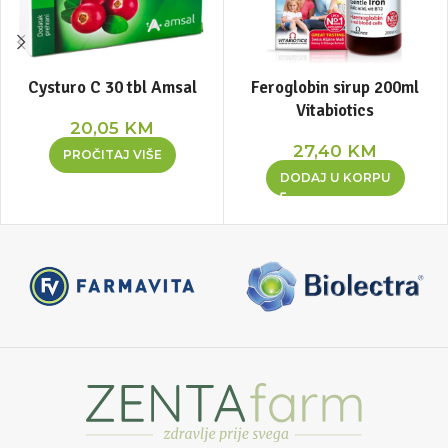
Cysturo C 30 tbl Amsal
Feroglobin sirup 200ml
Vitabiotics
20,05
KM
27,40
KM
PROČITAJ VIŠE
DODAJ U KORPU