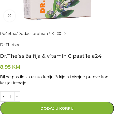
Kliknite za povećanje
Početna
Dodaci prehrani
Dr.Theisee
Dr.Theiss žalfija & vitamin C pastile a24
8,95
KM
Biljne pastile za usnu duplju, ždrijelo i disajne puteve kod
kašlja i iritacije.
DODAJ U KORPU