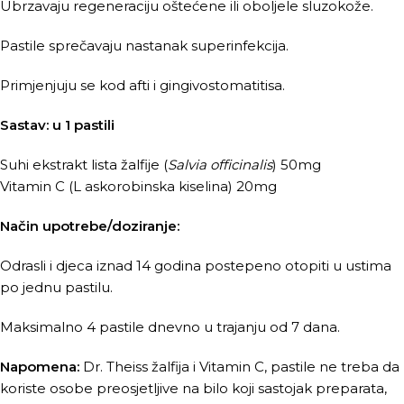
Ubrzavaju regeneraciju oštećene ili oboljele sluzokože.
Pastile sprečavaju nastanak superinfekcija.
Primjenjuju se kod afti i gingivostomatitisa.
Sastav: u 1 pastili
Suhi ekstrakt lista žalfije (
Salvia officinalis
) 50mg
Vitamin C (L askorobinska kiselina) 20mg
Način upotrebe/doziranje:
Odrasli i djeca iznad 14 godina postepeno otopiti u ustima
po jednu pastilu.
Maksimalno 4 pastile dnevno u trajanju od 7 dana.
Napomena:
Dr. Theiss žalfija i Vitamin C, pastile ne treba da
koriste osobe preosjetljive na bilo koji sastojak preparata,