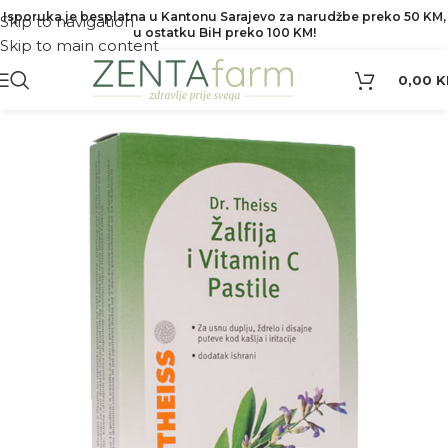
Isporuka je besplatna u Kantonu Sarajevo za narudžbe preko 50 KM,
Skip to navigation
u ostatku BiH preko 100 KM!
Skip to main content
0,00
K