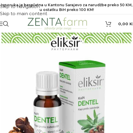
Isporuka je besplatna u Kantonu Sarajevo za narudžbe preko 50 KM,
Skip to navigation
u ostatku BiH preko 100 KM!
Skip to main content
0,00
K