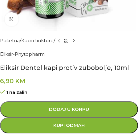
Kliknite za povećanje
Početna
Kapi i tinkture
Eliksir-Phytopharm
Eliksir Dentel kapi protiv zubobolje, 10ml
6,90
KM
1 na zalihi
DODAJ U KORPU
KUPI ODMAH