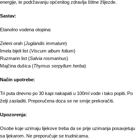
energije, te podržavanju općenitog zdravlja štitne žlijezde.
Sastav:
Etanolno vodena otopina:
Zeleni orah (
Juglandis immature
)
Imela bijeli list (
Viscum album folium
)
Ruzmarin list (
Salvia rosmarinus
)
Majčina dušica (
Thymus serpyllum herba
)
Način upotrebe:
Tri puta dnevno po 30 kapi nakapati u 100ml vode i tako popiti. Po
želji zasladiti. Preporučena doza se ne smije prekoračiti.
Upozorenja:
Osobe koje uzimaju lijekove treba da se prije uzimanja posavjetuju
sa ljekarom. Ne preporučuje se trudnicama.