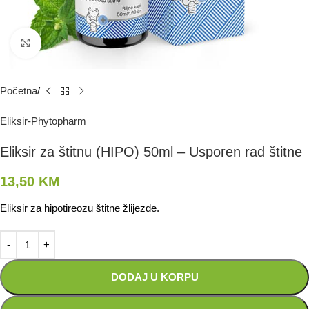
Kliknite za povećanje
Početna
Eliksir-Phytopharm
Eliksir za štitnu (HIPO) 50ml – Usporen rad štitne
13,50
KM
Eliksir za hipotireozu štitne žlijezde.
DODAJ U KORPU