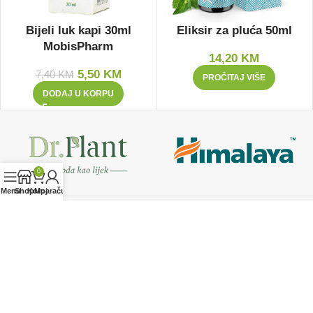
Bijeli luk kapi 30ml
Eliksir za pluća 50ml
MobisPharm
14,20
KM
5,50
KM
7,40
KM
PROČITAJ VIŠE
DODAJ U KORPU
0
Menu
Shop
Korpa
Moj račun