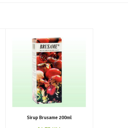
NEMA NA STANJ
Sirup Brusame 200ml
Sirup od b