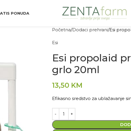
ATIS PONUDA
Početna
Dodaci prehrani
Esi propo
Esi
Esi propolaid p
grlo 20ml
13,50
KM
Efikasno sredstvo za ublažavanje sim
DOD