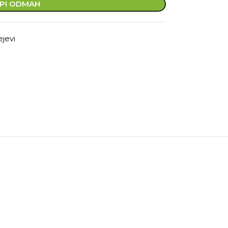
PI ODMAH
ejevi