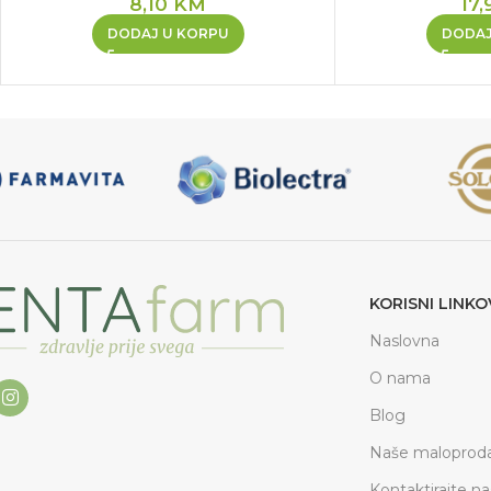
8,10
KM
17,
DODAJ U KORPU
DODAJ
KORISNI LINKO
Naslovna
O nama
Blog
Naše maloproda
Kontaktirajte na