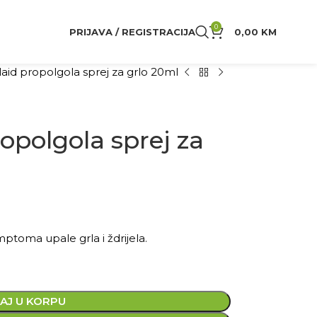
0
PRIJAVA / REGISTRACIJA
0,00
KM
laid propolgola sprej za grlo 20ml
ropolgola sprej za
ptoma upale grla i ždrijela.
AJ U KORPU