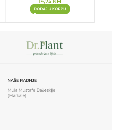
14,75
KM
DODAJ U KORPU
PR
NAŠE RADNJE
Mula Mustafe Bašeskije
(Markale)