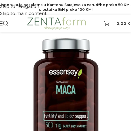
Isporuka je besplatna u Kantonu Sarajevo za narudžbe preko 50 KM,
Skip to navigation
u ostatku BiH preko 100 KM!
Skip to main content
0,00
K