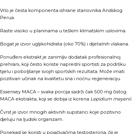
Vrlo je česta komponenta ishrane stanovnika Andskog
Perua.
Raste visoko u planinama u teškim klimatskim uslovima.
Bogat je izvor ugljikohidrata (oko 70%) i dijetalnih vlakana.
Ponuđeni ekstrakt je zanimljiv dodatak profesionalnoj
prehrani, koji često koriste napredni sportisti za podršku
tijelu i poboljšanje svojih sportskih rezultata. Može imati
pozitivan učinak na kvalitetu sna i noćnu regeneraciju.
Essensey MACA – svaka porcija sadrži čak 500 mg čistog
MACA ekstrakta, koji se dobija iz korena
Lepidium meyenii
.
Čvrst je izvor mnogih aktivnih supstanci koje pozitivno
djeluju na ljudski organizam.
Ponekad se koristi u pojačivačima testosterona, čiji je