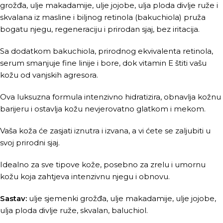
grožđa, ulje makadamije, ulje jojobe, ulja ploda divlje ruže i
skvalana iz masline i biljnog retinola (bakuchiola) pruža
bogatu njegu, regeneraciju i prirodan sjaj, bez iritacija.
Sa dodatkom bakuchiola, prirodnog ekvivalenta retinola,
serum smanjuje fine linije i bore, dok vitamin E štiti vašu
kožu od vanjskih agresora.
Ova luksuzna formula intenzivno hidratizira, obnavlja kožnu
barijeru i ostavlja kožu nevjerovatno glatkom i mekom.
Vaša koža će zasjati iznutra i izvana, a vi ćete se zaljubiti u
svoj prirodni sjaj.
Idealno za sve tipove kože, posebno za zrelu i umornu
kožu koja zahtjeva intenzivnu njegu i obnovu.
Sastav:
ulje sjemenki grožđa, ulje makadamije, ulje jojobe,
ulja ploda divlje ruže, skvalan, baluchiol.