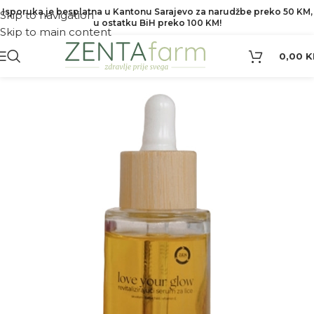
Isporuka je besplatna u Kantonu Sarajevo za narudžbe preko 50 KM,
Skip to navigation
u ostatku BiH preko 100 KM!
Skip to main content
0,00
K