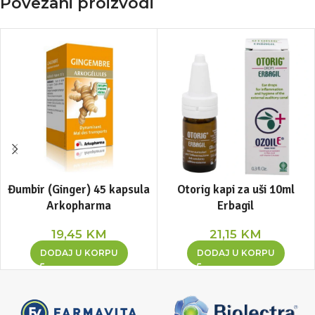
Povezani proizvodi
Đumbir (Ginger) 45 kapsula
Otorig kapi za uši 10ml
Arkopharma
Erbagil
19,45
KM
21,15
KM
DODAJ U KORPU
DODAJ U KORPU