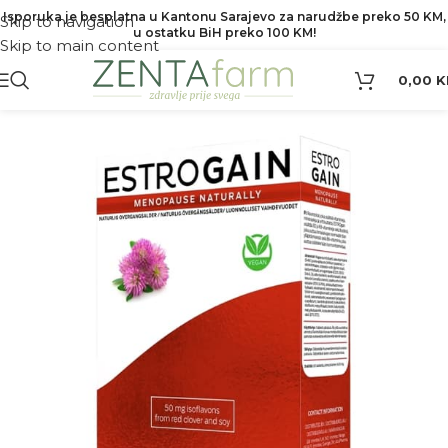
Isporuka je besplatna u Kantonu Sarajevo za narudžbe preko 50 KM,
Skip to navigation
u ostatku BiH preko 100 KM!
Skip to main content
0,00
K