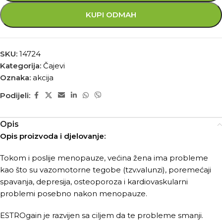
KUPI ODMAH
SKU:
14724
Kategorija:
Čajevi
Oznaka:
akcija
Podijeli:
Opis
Opis proizvoda i djelovanje:
Tokom i poslije menopauze, većina žena ima probleme
kao što su vazomotorne tegobe (tzv.valunzi), poremećaji
spavanja, depresija, osteoporoza i kardiovaskularni
problemi posebno nakon menopauze.
ESTROgain je razvijen sa ciljem da te probleme smanji.