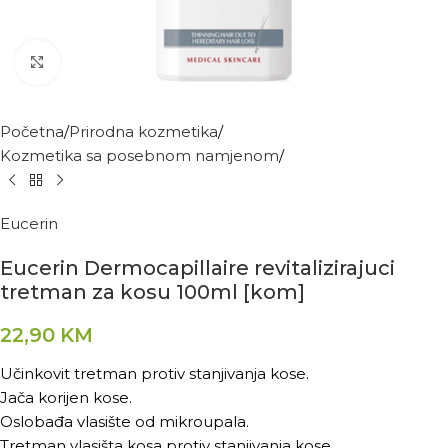
Kliknite za povećanje
Početna
Prirodna kozmetika
Kozmetika sa posebnom namjenom
Eucerin
Eucerin Dermocapillaire revitalizirajuci
tretman za kosu 100ml [kom]
22,90
KM
Učinkovit tretman protiv stanjivanja kose.
Jača korijen kose.
Oslobađa vlasište od mikroupala.
Tretman vlasišta kosa protiv stanjivanja kose.