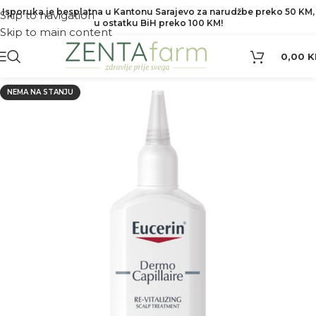
Isporuka je besplatna u Kantonu Sarajevo za narudžbe preko 50 KM,
Skip to navigation
u ostatku BiH preko 100 KM!
Skip to main content
0,00
K
NEMA NA STANJU