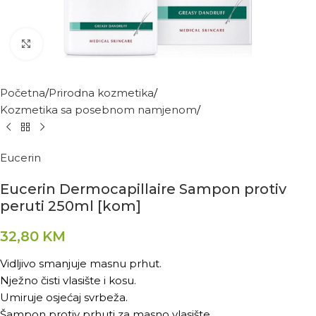
Kliknite za povećanje
Početna
Prirodna kozmetika
Kozmetika sa posebnom namjenom
Eucerin
Eucerin Dermocapillaire Sampon protiv
peruti 250ml [kom]
32,80
KM
Vidljivo smanjuje masnu prhut.
Nježno čisti vlasište i kosu.
Umiruje osjećaj svrbeža.
Šampon protiv prhuti za masno vlasište.