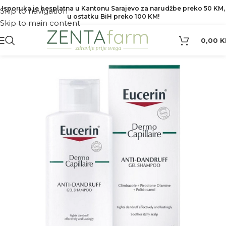
Isporuka je besplatna u Kantonu Sarajevo za narudžbe preko 50 KM,
Skip to navigation
u ostatku BiH preko 100 KM!
Skip to main content
0,00
K