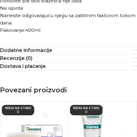
Ponovite sve dok blazinica nije čista
Ne ispirite
Nanesite odgovarajuću njegu sa zaštitnim faktorom tokom
dana
Pakovanje:400ml
Dodatne informacije
Recenzije (0)
Dostava i plaćanje
Povezani proizvodi
NEMA NA STANJ
NEMA NA STANJ
U
U