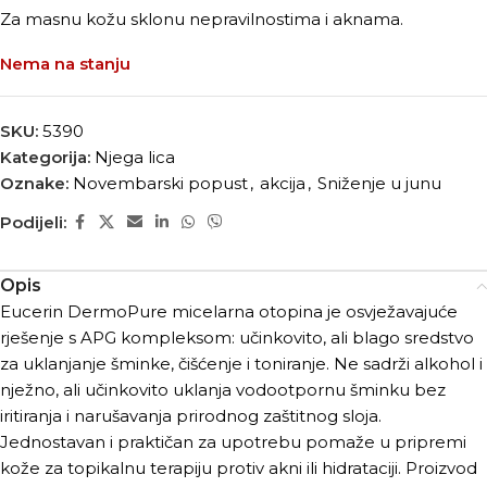
Za masnu kožu sklonu nepravilnostima i aknama.
Nema na stanju
SKU:
5390
Kategorija:
Njega lica
Oznake:
Novembarski popust
,
akcija
,
Sniženje u junu
Podijeli:
Opis
Eucerin DermoPure micelarna otopina je osvježavajuće
rješenje s APG kompleksom: učinkovito, ali blago sredstvo
za uklanjanje šminke, čišćenje i toniranje. Ne sadrži alkohol i
nježno, ali učinkovito uklanja vodootpornu šminku bez
iritiranja i narušavanja prirodnog zaštitnog sloja.
Jednostavan i praktičan za upotrebu pomaže u pripremi
kože za topikalnu terapiju protiv akni ili hidrataciji. Proizvod