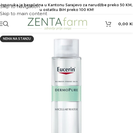
Isporuka je besplatna u Kantonu Sarajevo za narudžbe preko 50 KM,
Skip to navigation
u ostatku BiH preko 100 KM!
Skip to main content
0,00
K
NEMA NA STANJU