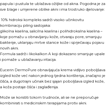
papula i pustula te ublažava ožiljke od akna. Pogodna je za
sve blage i umjerene oblike akni i ima trostruko djelovanje:
10% hidroksi kompleks sadrži visoko učinkovitu
kombinaciju piling sastojaka:
glikolna kiselina, salicilna kiselina i polihidroksilna kiselina –
koje pomažu u obnavljanju kože, otvaraju pore, smanjuju
bakterije, uklanjaju mrtve stanice kože i sprječavaju pojavu
novih akni.
Formula sadrži i likokalkon A koji dokazano smanjuje upale
i pomaže u ublažavanju iritacija.
Eucerin DermoPure obnavljajuća krema vidljivo poboljšava
izgled kože već nakon jednog tjedna korištenja, značajno je
čišća, a dugotrajni učinak bez sjajan poboljšava izgled kože,
a koža postaje čišća i zaglađenija.
Može se koristiti tokom trudnoće, ali se ne preporučuje
kombinirati s medicinskim terapijama protiv akni.