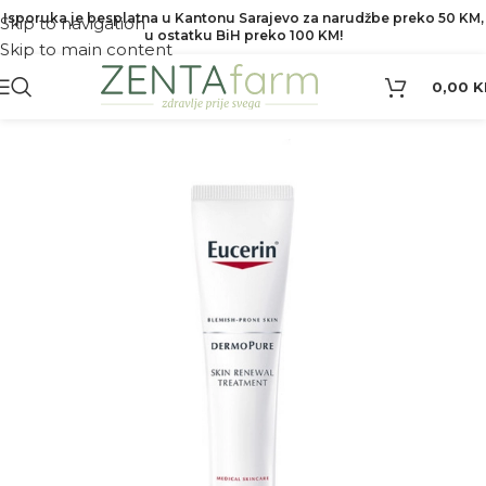
Isporuka je besplatna u Kantonu Sarajevo za narudžbe preko 50 KM,
Skip to navigation
u ostatku BiH preko 100 KM!
Skip to main content
0,00
K