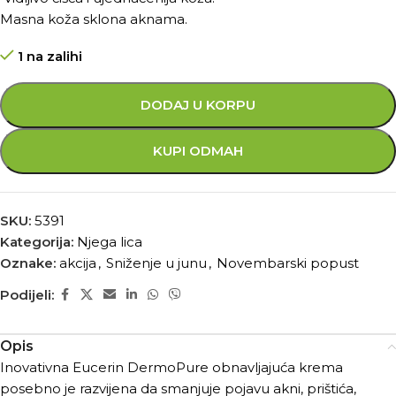
Masna koža sklona aknama.
1 na zalihi
DODAJ U KORPU
KUPI ODMAH
SKU:
5391
Kategorija:
Njega lica
Oznake:
akcija
,
Sniženje u junu
,
Novembarski popust
Podijeli:
Opis
Inovativna Eucerin DermoPure obnavljajuća krema
posebno je razvijena da smanjuje pojavu akni, prištića,