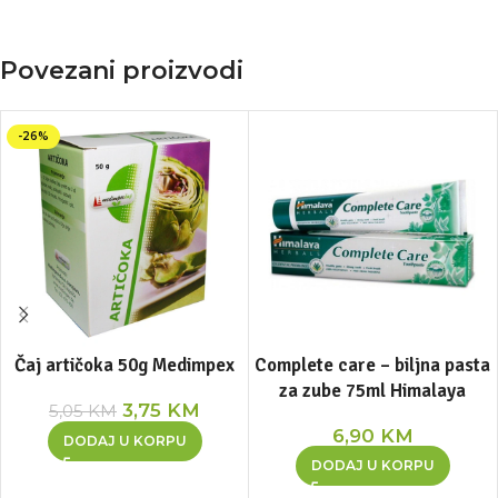
Povezani proizvodi
-26%
Čaj artičoka 50g Medimpex
Complete care – biljna pasta
za zube 75ml Himalaya
3,75
KM
5,05
KM
6,90
KM
DODAJ U KORPU
DODAJ U KORPU