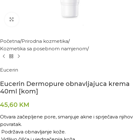
Kliknite za povećanje
Početna
Prirodna kozmetika
Kozmetika sa posebnom namjenom
Eucerin
Eucerin Dermopure obnavljajuca krema
40ml [kom]
45,60
KM
Otvara začepljene pore, smanjuje akne i sprječava njihov
povratak.
Podržava obnavljanje kože.
Vidljivo čišća i ujednačenija koža.