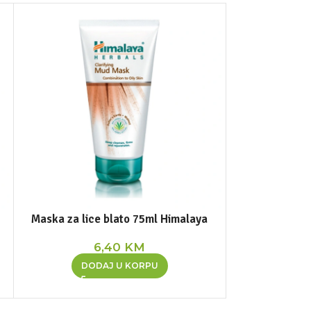
Maska za lice blato 75ml Himalaya
Nim maska z
6,40
KM
DODAJ U KORPU
DOD