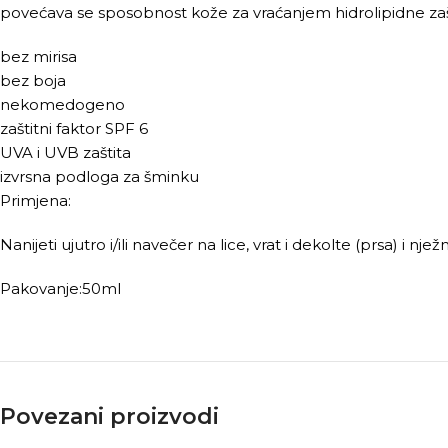
povećava se sposobnost kože za vraćanjem hidrolipidne zašti
bez mirisa
bez boja
nekomedogeno
zaštitni faktor SPF 6
UVA i UVB zaštita
izvrsna podloga za šminku
Primjena:
Nanijeti ujutro i/ili navečer na lice, vrat i dekolte (prsa) i nje
Pakovanje:50ml
Povezani proizvodi