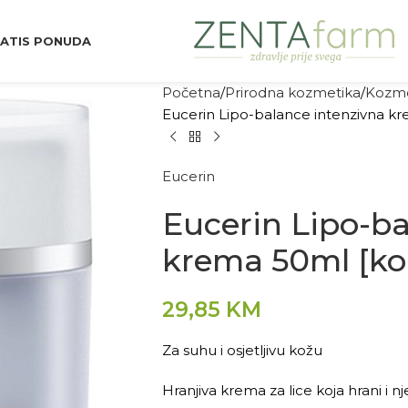
ATIS PONUDA
Početna
Prirodna kozmetika
Kozme
Eucerin Lipo-balance intenzivna k
Eucerin
Eucerin Lipo-ba
krema 50ml [k
29,85
KM
Za suhu i osjetljivu kožu
Hranjiva krema za lice koja hrani i n