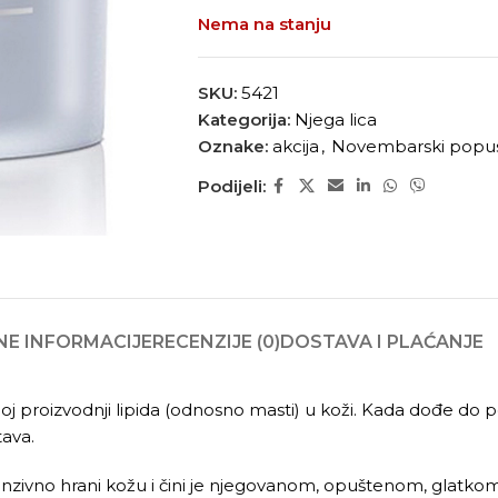
Nema na stanju
SKU:
5421
Kategorija:
Njega lica
Oznake:
akcija
,
Novembarski popu
Podijeli:
E INFORMACIJE
RECENZIJE (0)
DOSTAVA I PLAĆANJE
 proizvodnji lipida (odnosno masti) u koži. Kada dođe do p
tava.
zivno hrani kožu i čini je njegovanom, opuštenom, glatkom