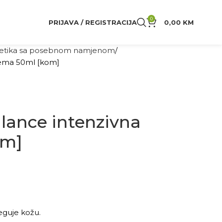
0
PRIJAVA / REGISTRACIJA
0,00
KM
tika sa posebnom namjenom
rema 50ml [kom]
lance intenzivna
om]
jeguje kožu.