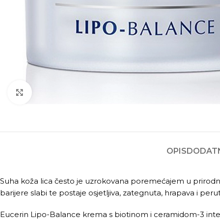
Kliknite za povećanje
OPIS
DODATN
Suha koža lica često je uzrokovana poremećajem u prirodnoj
barijere slabi te postaje osjetljiva, zategnuta, hrapava i peru
Eucerin Lipo-Balance krema s biotinom i ceramidom-3 inten