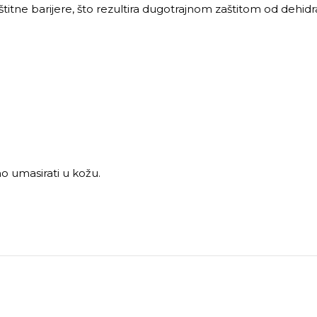
tne barijere, što rezultira dugotrajnom zaštitom od dehidra
žno umasirati u kožu.