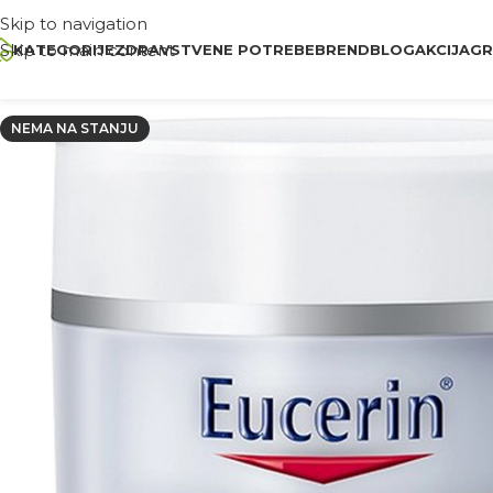
Skip to navigation
Skip to main content
KATEGORIJE
ZDRAVSTVENE POTREBE
BREND
BLOG
AKCIJA
GR
NEMA NA STANJU