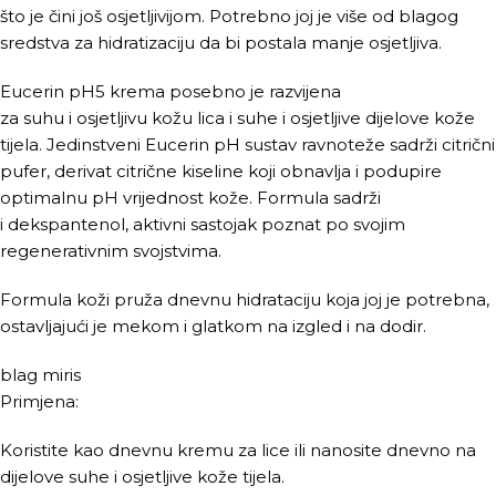
što je čini još osjetljivijom. Potrebno joj je više od blagog
sredstva za hidratizaciju da bi postala manje osjetljiva.
Eucerin pH5 krema posebno je razvijena
za suhu i osjetljivu kožu lica i suhe i osjetljive dijelove kože
tijela. Jedinstveni Eucerin pH sustav ravnoteže sadrži citrični
pufer, derivat citrične kiseline koji obnavlja i podupire
optimalnu pH vrijednost kože. Formula sadrži
i dekspantenol, aktivni sastojak poznat po svojim
regenerativnim svojstvima.
Formula koži pruža dnevnu hidrataciju koja joj je potrebna,
ostavljajući je mekom i glatkom na izgled i na dodir.
blag miris
Primjena:
Koristite kao dnevnu kremu za lice ili nanosite dnevno na
dijelove suhe i osjetljive kože tijela.