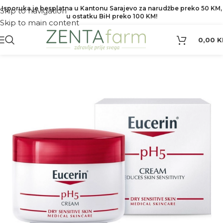
Isporuka je besplatna u Kantonu Sarajevo za narudžbe preko 50 KM,
Skip to navigation
u ostatku BiH preko 100 KM!
Skip to main content
0,00
K