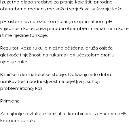
Izuzetno blago sredstvo za pranje koje štiti prirodne
obrambene mehanizme kože i sprječava isušivanje kože.
pH sistem ravnoteže: Formulacija s optimalnom pH
vrijednosti kože, čuva prirodni obrambeni mehanizam kože
i time njezine funkcije.
Rezultat: Koža ruku je nježno očišćena, pruža osjećaj
glatkoće i nježnosti na rukama i pri učestalom pranju
njeguje ruke.
Kliničke i dermatološke studije: Dokazuju vrlo dobru
učinkovitost i podnošljivost na osjetljivoj, suhoj i
problematičnoj koži.
Primjena:
Za najbolje rezlultate koristiti u kombinaciji sa Eucerin pH5
kremom za ruke.