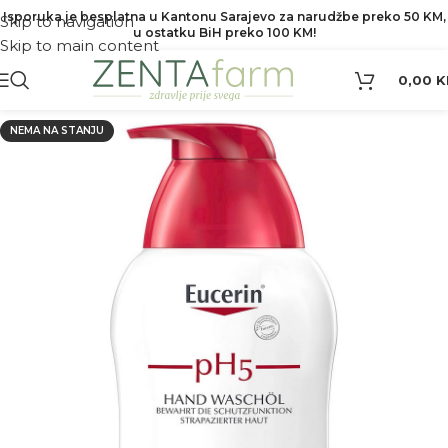
Isporuka je besplatna u Kantonu Sarajevo za narudžbe preko 50 KM,
Skip to navigation
u ostatku BiH preko 100 KM!
Skip to main content
0,00
K
NEMA NA STANJU