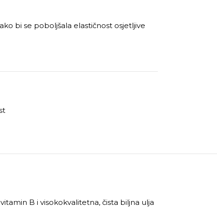
o bi se poboljšala elastičnost osjetljive
st
tamin B i visokokvalitetna, čista biljna ulja