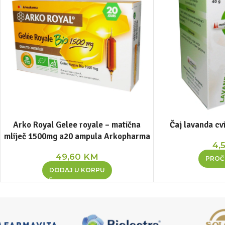
Arko Royal Gelee royale – matična
Čaj lavanda cv
mliječ 1500mg a20 ampula Arkopharma
4,
49,60
KM
PROČI
DODAJ U KORPU