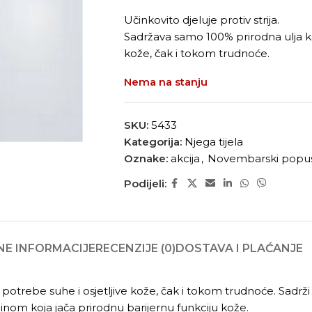
Učinkovito djeluje protiv strija.
Sadržava samo 100% prirodna ulja kak
kože, čak i tokom trudnoće.
Nema na stanju
SKU:
5433
Kategorija:
Njega tijela
Oznake:
akcija
,
Novembarski popu
Podijeli:
E INFORMACIJE
RECENZIJE (0)
DOSTAVA I PLAĆANJE
potrebe suhe i osjetljive kože, čak i tokom trudnoće. Sadrži vi
nom koja jača prirodnu barijernu funkciju kože.