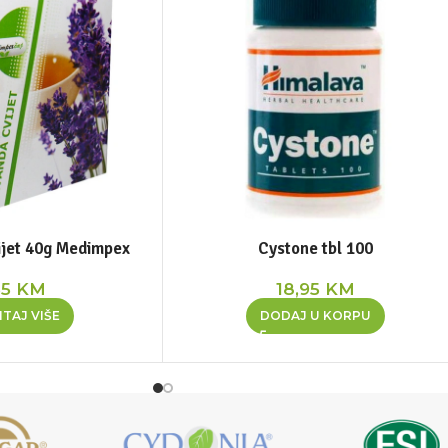
ijet 40g Medimpex
Cystone tbl 100
55
KM
18,95
KM
TAJ VIŠE
DODAJ U KORPU