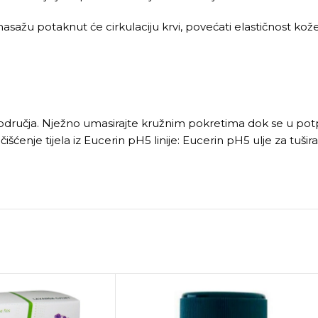
sažu potaknut će cirkulaciju krvi, povećati elastičnost kože i
dručja. Nježno umasirajte kružnim pokretima dok se u potp
čišćenje tijela iz Eucerin pH5 linije: Eucerin pH5 ulje za tušir