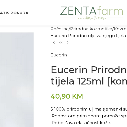
ATIS PONUDA
Početna
Prirodna kozmetika
Kozme
Eucerin Prirodno ulje za njegu tijel
Eucerin
Eucerin Prirodn
tijela 125ml [ko
40,90
KM
S 100% prirodnim uljima sjemenki s
Redovitom primjenom pomaže spriječi
Poboljšava elastičnost kože.