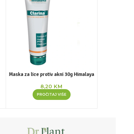
Maska za lice protiv akni 30g Himalaya
Nim gel za um
8,20
KM
PROČITAJ VIŠE
DOD