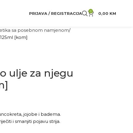
0
PRIJAVA / REGISTRACIJA
0,00
KM
tika sa posebnom namjenom
a 125ml [kom]
o ulje za njegu
m]
uncokreta, jojobe i badema.
ti i smanjiti pojavu strija.