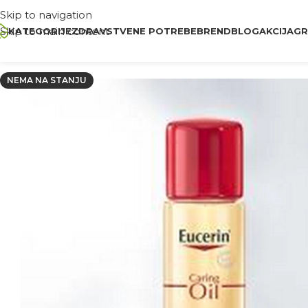
Skip to navigation
Skip to main content
KATEGORIJE
ZDRAVSTVENE POTREBE
BREND
BLOG
AKCIJA
GR
NEMA NA STANJU