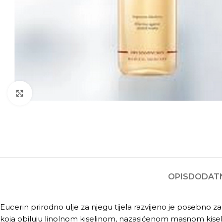
Kliknite za povećanje
OPIS
DODATN
Eucerin prirodno ulje za njegu tijela razvijeno je posebno za 
koja obiluju linolnom kiselinom, nazasićenom masnom kiseli