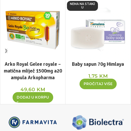
NEMA NA STANJ
U
Arko Royal Gelee royale –
Baby sapun 70g Himlaya
matična mliječ 1500mg a20
1,75
KM
ampula Arkopharma
PROČITAJ VIŠE
49,60
KM
DODAJ U KORPU