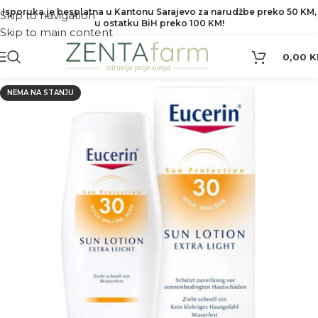
Isporuka je besplatna u Kantonu Sarajevo za narudžbe preko 50 KM,
Skip to navigation
u ostatku BiH preko 100 KM!
Skip to main content
0,00
K
NEMA NA STANJU