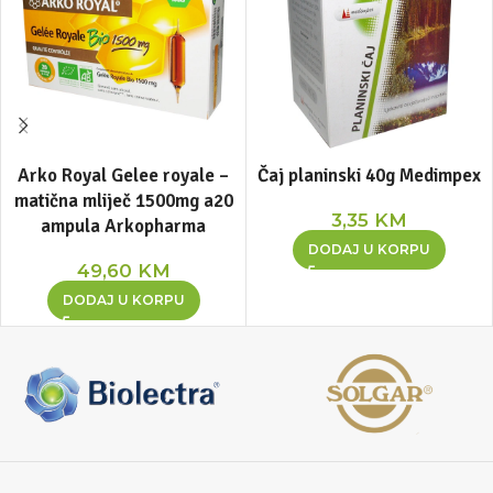
Arko Royal Gelee royale –
Čaj planinski 40g Medimpex
matična mliječ 1500mg a20
3,35
KM
ampula Arkopharma
DODAJ U KORPU
49,60
KM
DODAJ U KORPU