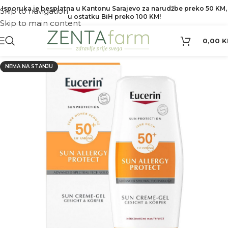
Isporuka je besplatna u Kantonu Sarajevo za narudžbe preko 50 KM,
Skip to navigation
u ostatku BiH preko 100 KM!
Skip to main content
0,00
K
NEMA NA STANJU