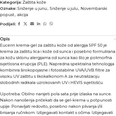
Kategorija:
Zaštita kože
Oznake:
Sniženje u junu
,
Sniženje u julu
,
Novembarski
popust
,
akcija
Podijeli:
Opis
Eucerin krema-gel za zaštitu kože od alergija SPF 50 je
krema za zaštitu lica i kože od sunca i posebno formulirana
za kožu sklonu alergijama od sunca kao što je polimorfna
svjetlosna erupcija (PLE). Napredna spektralna tehnologija
kombinira širokopojasne i fotostabilne UVA/UVB filtre za
visoku UV zaštitu s likokalkonom A za neutralizaciju
slobodnih radikala uzrokovanih UV i HEVIS svjetlošću.
Upotreba: Obilno nanijeti pola sata prije izlaska na sunce.
Nakon nanošenja pričekati da se gel-krema u potpunosti
upije. Ponavljati redovito, posebno nakon plivanja i/ili
brisanja ručnikom. Izbjegavati kontakt s očima. Izbjegavati