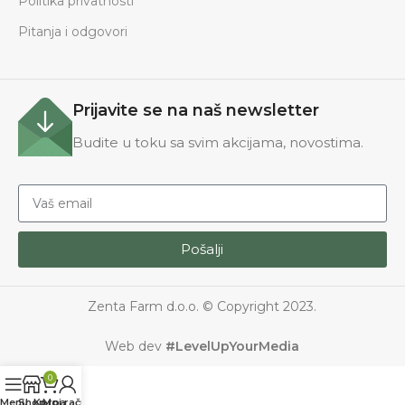
Politika privatnosti
Pitanja i odgovori
Prijavite se na naš newsletter
Budite u toku sa svim akcijama, novostima.
Pošalji
Zenta Farm d.o.o. © Copyright 2023.
Web dev
#LevelUpYourMedia
0
Menu
Shop
Korpa
Moj račun