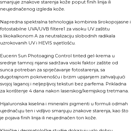
smanjuje znakove starenja kože poput finih linija ili
neujednačenog izgleda kože.
Napredna spektralna tehnologija kombinira širokopojasne i
fotostabilne UVA/UVB filtere1 za visoku UV zaštitu
s likokalkonom A za neutralizaciju slobodnih radikala
uzrokovanih UV i HEVIS svjetlošću.
Eucerin Sun Photoaging Control tinted gel-krema u
srednje tamnoj nijansi sadržava visoki faktor zaštite od
sunca potreban za sprječavanje fotostarenja, sa
dugotrajnom pokrivenošću i brzim upijanjem zahvaljujući
svojoj laganoj i neljepljivoj teksturi bez parfema. Prikladna
za korištenje 4 dana nakon laserskog/kemijskog tretmana.
Hijaluronska kiselina i mineralni pigmenti u formuli odmah
ujednačuju ten i vidljivo smanjuju znakove starenja, kao što
je pojava finih linija ili neujednačen ton kože.
Kliničke i dermatološke studije dokazuju vrlo dobru