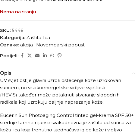
Nema na stanju
SKU:
5446
Kategorija:
Zaštita lica
Oznake:
akcija
,
Novembarski popust
Podijeli:
Opis
UV svjetlost je glavni uzrok oštećenja kože uzrokovan
suncem, no visokoenergetske vidljive svjetlosti
(HEVIS) također može potaknuti stvaranje slobodnih
radikala koji uzrokuju daljnje naprezanje kože.
Eucerin Sun Photoaging Control tinted gel-krema SPF 50+
srednje tamne nijanse svakodnevna je zaštita od sunca za
kožu lica koja trenutno ujednačava igled kože i vidljivo