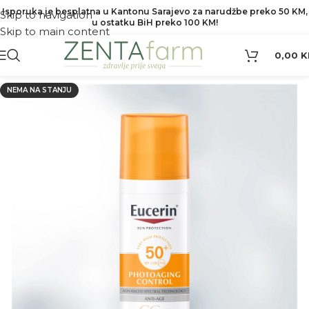
Isporuka je besplatna u Kantonu Sarajevo za narudžbe preko 50 KM,
Skip to navigation
u ostatku BiH preko 100 KM!
Skip to main content
0,00
K
NEMA NA STANJU