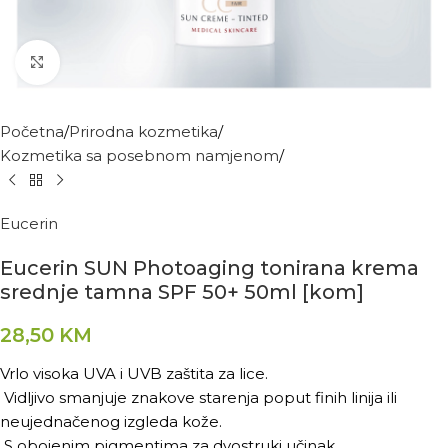
Kliknite za povećanje
Početna
Prirodna kozmetika
Kozmetika sa posebnom namjenom
Eucerin
Eucerin SUN Photoaging tonirana krema
srednje tamna SPF 50+ 50ml [kom]
28,50
KM
Vrlo visoka UVA i UVB zaštita za lice.
Vidljivo smanjuje znakove starenja poput finih linija ili
neujednačenog izgleda kože.
S obojenim pigmentima za dvostruki učinak.