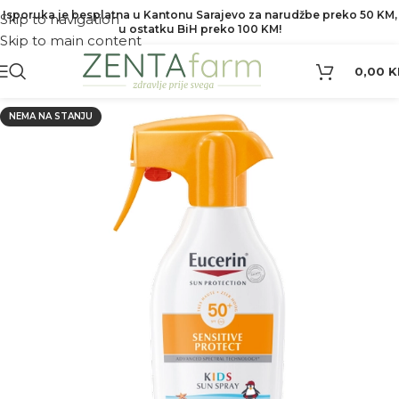
Isporuka je besplatna u Kantonu Sarajevo za narudžbe preko 50 KM,
Skip to navigation
u ostatku BiH preko 100 KM!
Skip to main content
0,00
K
NEMA NA STANJU