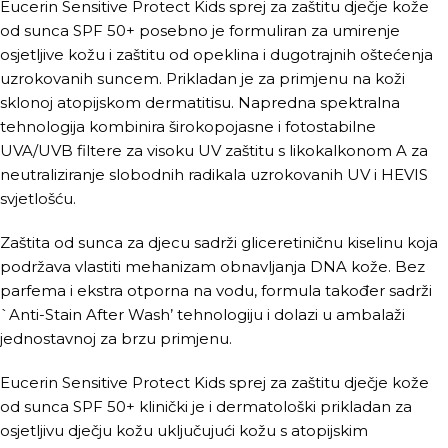
Eucerin Sensitive Protect Kids sprej za zaštitu dječje kože
od sunca SPF 50+ posebno je formuliran za umirenje
osjetljive kožu i zaštitu od opeklina i dugotrajnih oštećenja
uzrokovanih suncem. Prikladan je za primjenu na koži
sklonoj atopijskom dermatitisu. Napredna spektralna
tehnologija kombinira širokopojasne i fotostabilne
UVA/UVB filtere za visoku UV zaštitu s likokalkonom A za
neutraliziranje slobodnih radikala uzrokovanih UV i HEVIS
svjetlošću.
Zaštita od sunca za djecu sadrži gliceretiničnu kiselinu koja
podržava vlastiti mehanizam obnavljanja DNA kože. Bez
parfema i ekstra otporna na vodu, formula također sadrži
`Anti-Stain After Wash’ tehnologiju i dolazi u ambalaži
jednostavnoj za brzu primjenu.
Eucerin Sensitive Protect Kids sprej za zaštitu dječje kože
od sunca SPF 50+ klinički je i dermatološki prikladan za
osjetljivu dječju kožu uključujući kožu s atopijskim