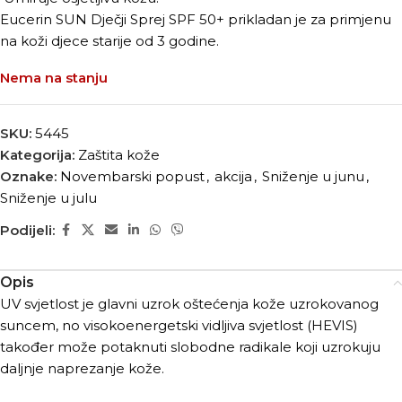
Eucerin SUN Dječji Sprej SPF 50+ prikladan je za primjenu
na koži djece starije od 3 godine.
Nema na stanju
SKU:
5445
Kategorija:
Zaštita kože
Oznake:
Novembarski popust
,
akcija
,
Sniženje u junu
,
Sniženje u julu
Podijeli:
Opis
UV svjetlost je glavni uzrok oštećenja kože uzrokovanog
suncem, no visokoenergetski vidljiva svjetlost (HEVIS)
također može potaknuti slobodne radikale koji uzrokuju
daljnje naprezanje kože.