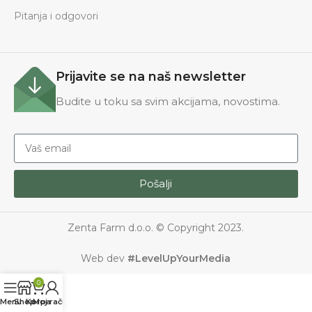
Pitanja i odgovori
Prijavite se na naš newsletter
Budite u toku sa svim akcijama, novostima.
Pošalji
Zenta Farm d.o.o. © Copyright 2023.
Web dev
#LevelUpYourMedia
0
Menu
Shop
Korpa
Moj račun