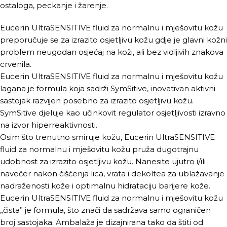
ostaloga, peckanje i žarenje.
Eucerin UltraSENSITIVE fluid za normalnu i mješovitu kožu
preporučuje se za izrazito osjetljivu kožu gdje je glavni kožni
problem neugodan osjećaj na koži, ali bez vidljivih znakova
crvenila.
Eucerin UltraSENSITIVE fluid za normalnu i mješovitu kožu
lagana je formula koja sadrži SymSitive, inovativan aktivni
sastojak razvijen posebno za izrazito osjetljivu kožu.
SymSitive djeluje kao učinkovit regulator osjetljivosti izravno
na izvor hiperreaktivnosti.
Osim što trenutno smiruje kožu, Eucerin UltraSENSITIVE
fluid za normalnu i mješovitu kožu pruža dugotrajnu
udobnost za izrazito osjetljivu kožu. Nanesite ujutro i/ili
navečer nakon čišćenja lica, vrata i dekoltea za ublažavanje
nadraženosti kože i optimalnu hidrataciju barijere kože.
Eucerin UltraSENSITIVE fluid za normalnu i mješovitu kožu
„čista” je formula, što znači da sadržava samo ograničen
broj sastojaka. Ambalaža je dizajnirana tako da štiti od