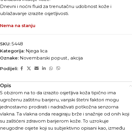
Dnevni i noćni fluid za trenutačnu udobnost kože i
ublažavanje izrazite osjetljivosti.
Nema na stanju
SKU:
5448
Kategorija:
Njega lica
Oznake:
Novembarski popust
,
akcija
Podijeli:
Opis
S obzirom na to da izrazito osjetljiva koža tipično ima
ugroženu zaštitnu barijeru, vanjski štetni faktori mogu
jednostavno prodirati i nadraživati potkožna senzorna
vlakna. Ta vlakna onda reagiraju brže i snažnije od onih koji
su zaštićeni zdravom barijerom kože. To uzrokuje
neugodne osjete koji su subjektivno opisani kao, između