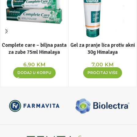
Complete care – biljna pasta
Gel za pranje lica protiv akni
za zube 75ml Himalaya
30g Himalaya
6,90
KM
7,00
KM
DODAJ U KORPU
PROČITAJ VIŠE