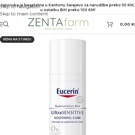
Isporuka je besplatna u Kantonu Sarajevo za narudžbe preko 50 KM,
Skip to navigation
u ostatku BiH preko 100 KM!
Skip to main content
0,00
K
NEMA NA STANJU