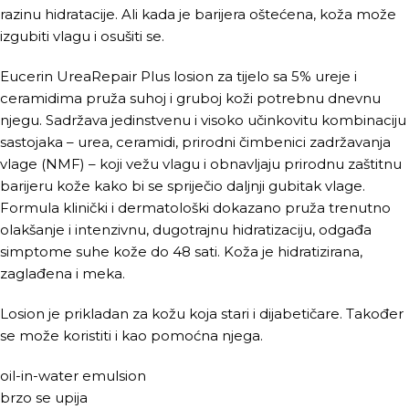
razinu hidratacije. Ali kada je barijera oštećena, koža može
izgubiti vlagu i osušiti se.
Eucerin UreaRepair Plus losion za tijelo sa 5% ureje i
ceramidima pruža suhoj i gruboj koži potrebnu dnevnu
njegu. Sadržava jedinstvenu i visoko učinkovitu kombinaciju
sastojaka – urea, ceramidi, prirodni čimbenici zadržavanja
vlage (NMF) – koji vežu vlagu i obnavljaju prirodnu zaštitnu
barijeru kože kako bi se spriječio daljnji gubitak vlage.
Formula klinički i dermatološki dokazano pruža trenutno
olakšanje i intenzivnu, dugotrajnu hidratizaciju, odgađa
simptome suhe kože do 48 sati. Koža je hidratizirana,
zaglađena i meka.
Losion je prikladan za kožu koja stari i dijabetičare. Također
se može koristiti i kao pomoćna njega.
oil-in-water emulsion
brzo se upija