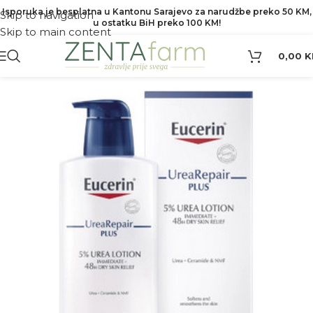
Isporuka je besplatna u Kantonu Sarajevo za narudžbe preko 50 KM,
Skip to navigation
u ostatku BiH preko 100 KM!
Skip to main content
0,00
K