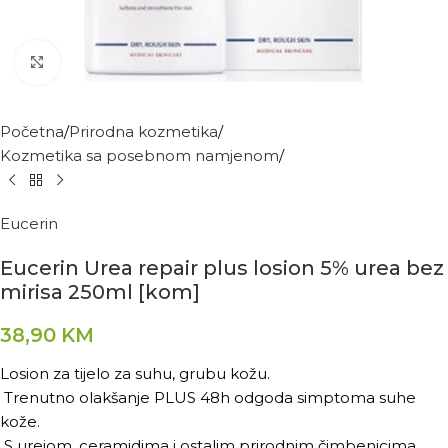
Kliknite za povećanje
Početna
Prirodna kozmetika
Kozmetika sa posebnom namjenom
Eucerin
Eucerin Urea repair plus losion 5% urea bez
mirisa 250ml [kom]
38,90
KM
Losion za tijelo za suhu, grubu kožu.
Trenutno olakšanje PLUS 48h odgoda simptoma suhe
kože.
S urejom, ceramidima i ostalim prirodnim čimbenicima