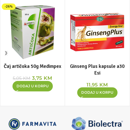
-26%
Čaj artičoka 50g Medimpex
Ginseng Plus kapsule a30
Esi
3,75
KM
5,05
KM
11,95
KM
DODAJ U KORPU
DODAJ U KORPU