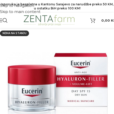
Isporuka je besplatna u Kantonu Sarajevo za narudžbe preko 50 KM,
Skip to navigation
u ostatku BiH preko 100 KM!
Skip to main content
0,00
K
NEMA NA STANJU